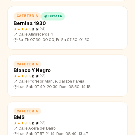
CAFETERÍA
☀️ Terraza
Bernina 1930
★★★★
☆
3.6
(
24
)
📍
Calle Almireceros 4
🕒
Su-Th 07:30-00:00; Fr-Sa 07:30-01:30
CAFETERÍA
Blanco Y Negro
★★★
☆☆
2.9
(
22
)
📍
Calle Profesor Manuel Garzón Pareja
🕒
Lun-Sáb 07:49-20:39; Dom 08:50-14:18
CAFETERÍA
BMS
★★★
☆☆
2.9
(
22
)
📍
Calle Acera del Darro
🕒
Lun-Sáb 07:57-21:14; Dom 08:49-13:47