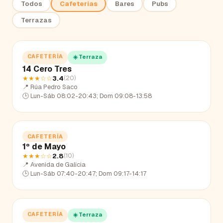
Todos
Cafeterías
Bares
Pubs
Terrazas
CAFETERÍA
☀️ Terraza
14 Cero Tres
★★★
☆☆
3.4
(
20
)
📍
Rúa Pedro Saco
🕒
Lun-Sáb 08:02-20:43; Dom 09:08-13:58
CAFETERÍA
1º de Mayo
★★★
☆☆
2.8
(
10
)
📍
Avenida de Galicia
🕒
Lun-Sáb 07:40-20:47; Dom 09:17-14:17
CAFETERÍA
☀️ Terraza