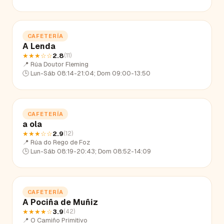
CAFETERÍA
A Lenda
★★★
☆☆
2.8
(
11
)
📍
Rúa Doutor Fleming
🕒
Lun-Sáb 08:14-21:04; Dom 09:00-13:50
CAFETERÍA
a ola
★★★
☆☆
2.9
(
12
)
📍
Rúa do Rego de Foz
🕒
Lun-Sáb 08:19-20:43; Dom 08:52-14:09
CAFETERÍA
A Pociña de Muñiz
★★★★
☆
3.9
(
42
)
📍
O Camiño Primitivo