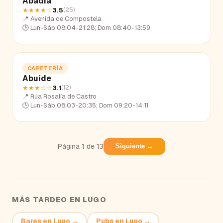
Abadía
★★★★
☆
3.5
(
25
)
📍
Avenida de Compostela
🕒
Lun-Sáb 08:04-21:28; Dom 08:40-13:59
CAFETERÍA
Abuíde
★★★
☆☆
3.1
(
12
)
📍
Rúa Rosalía de Castro
🕒
Lun-Sáb 08:03-20:35; Dom 09:20-14:11
Página
1
de
13
Siguiente →
MÁS TARDEO EN
LUGO
Bares
en
Lugo
→
Pubs
en
Lugo
→