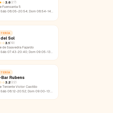
★
☆
3.6
(
27
)
le Fuensanta 5
-Sáb 08:05-20:54; Dom 08:54-14:17
ETERÍA
 del Sol
☆☆
3.1
(
19
)
le de Saavedra Fajardo
-Sáb 07:43-20:40; Dom 09:05-13:49
ETERÍA
-Bar Rubens
☆☆
3.2
(
22
)
e Teniente Victor Castillo
-Sáb 08:12-20:52; Dom 09:00-13:41