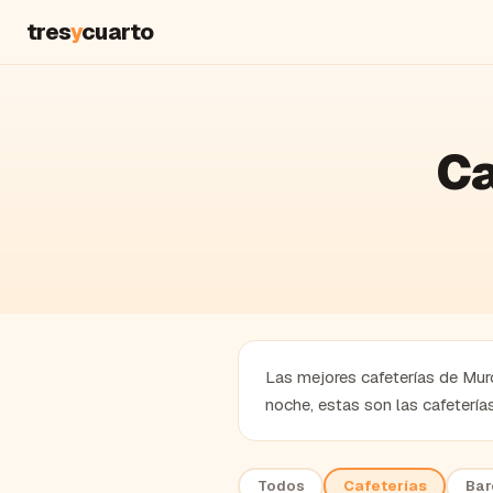
tres
y
cuarto
Ca
Las mejores cafeterías de Murci
noche, estas son las cafeterí
Todos
Cafeterías
Bar