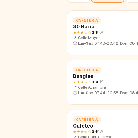
CAFETERÍA
30 Barra
★★★
☆☆
3.1
(
16
)
📍
Calle Mayor
🕒
Lun-Sáb 07:48-20:42; Dom 08:48-
CAFETERÍA
Bangles
★★★
☆☆
3.4
(
19
)
📍
Calle Alhambra
🕒
Lun-Sáb 07:44-20:58; Dom 08:41-
CAFETERÍA
Cafeteo
★★★
☆☆
3.1
(
18
)
📍
Calle Santa Teresa