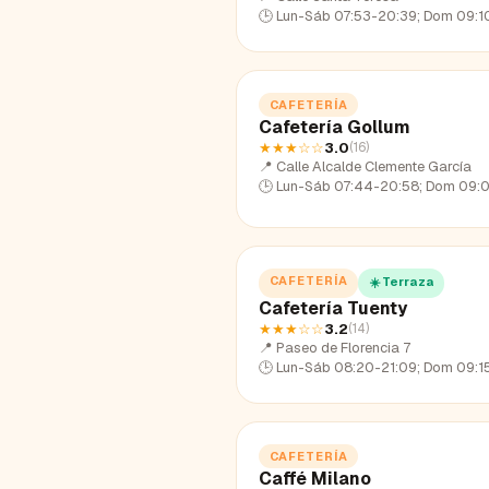
🕒
Lun-Sáb 07:53-20:39; Dom 09:10
CAFETERÍA
Cafetería Gollum
★★★
☆☆
3.0
(
16
)
📍
Calle Alcalde Clemente García
🕒
Lun-Sáb 07:44-20:58; Dom 09:05-
CAFETERÍA
☀️ Terraza
Cafetería Tuenty
★★★
☆☆
3.2
(
14
)
📍
Paseo de Florencia 7
🕒
Lun-Sáb 08:20-21:09; Dom 09:15
CAFETERÍA
Caffé Milano