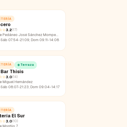
ETERÍA
 cero
☆☆
3.2
(
17
)
le Pedáneo José Sánchez Mompeán
-Sáb 07:54-21:09; Dom 09:11-14:08
ETERÍA
☀️ Terraza
 Bar Thisis
☆☆
3.0
(
14
)
le Miguel Hernández
-Sáb 08:07-21:23; Dom 09:04-14:17
ETERÍA
ería El Sur
☆☆
3.0
(
10
)
e Montijo 7