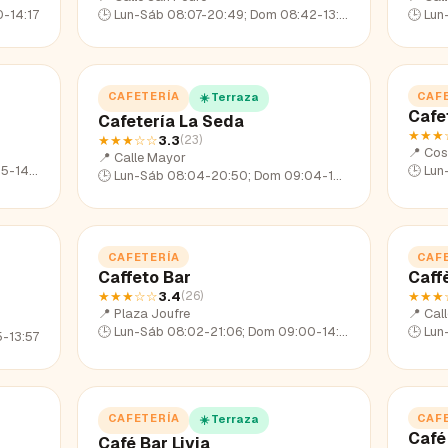
-14:17
🕒
Lun-Sáb 08:07-20:49; Dom 08:42-13:50
🕒
Lun
CAFETERÍA
CAF
☀️ Terraza
Cafe
Cafetería La Seda
★★★
★★★
☆☆
3.3
(
23
)
📍
Cos
📍
Calle Mayor
14:19
🕒
Lun
🕒
Lun-Sáb 08:04-20:50; Dom 09:04-14:20
CAFETERÍA
CAF
Caffeto Bar
Caff
★★★
☆☆
3.4
★★★
(
26
)
📍
Plaza Joufre
📍
Cal
🕒
Lun-Sáb 08:02-21:06; Dom 09:00-14:05
🕒
Lun
-13:57
CAFETERÍA
CAF
☀️ Terraza
Café
Café Bar Livia