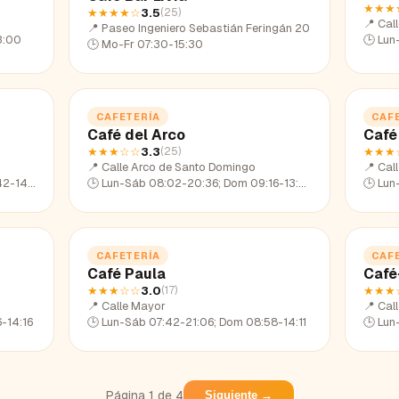
★★★
★★★★
☆
3.5
(
25
)
📍
Cal
📍
Paseo Ingeniero Sebastián Feringán 20
3:00
🕒
Lun
🕒
Mo-Fr 07:30-15:30
CAFETERÍA
CAF
Café del Arco
Café
★★★
☆☆
3.3
★★★
(
25
)
📍
Calle Arco de Santo Domingo
📍
Cal
14:15
🕒
Lun-Sáb 08:02-20:36; Dom 09:16-13:52
🕒
Lun
CAFETERÍA
CAF
Café Paula
Café
★★★
☆☆
3.0
★★★
(
17
)
📍
Calle Mayor
📍
Call
-14:16
🕒
Lun-Sáb 07:42-21:06; Dom 08:58-14:11
🕒
Lun
Página
1
de
4
Siguiente →