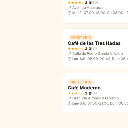
★★★★
☆
3.9
(
30
)
📍
Avenida Abenarabi
🕒
Mo-Fr 07:00-13:00; Sa 08:00-1
CAFETERÍA
Café de las Tres Hadas
★★★
☆☆
3.3
(
21
)
📍
Calle de Pedro Garcia Villalba
🕒
Lun-Sáb 08:09-20:42; Dom 08:42-
CAFETERÍA
Café Moderno
★★★
☆☆
3.2
(
14
)
📍
Gran Vía Alfonso X El Sabio
🕒
Lun-Sáb 07:50-21:06; Dom 08:56