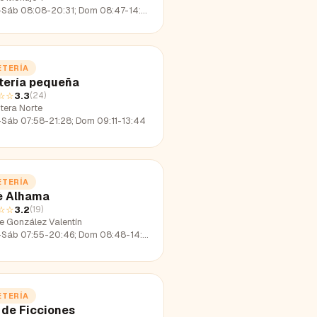
-Sáb 08:08-20:31; Dom 08:47-14:03
ETERÍA
tería pequeña
☆☆
3.3
(
24
)
tera Norte
-Sáb 07:58-21:28; Dom 09:11-13:44
ETERÍA
è Alhama
☆☆
3.2
(
19
)
le González Valentín
-Sáb 07:55-20:46; Dom 08:48-14:15
ETERÍA
 de Ficciones