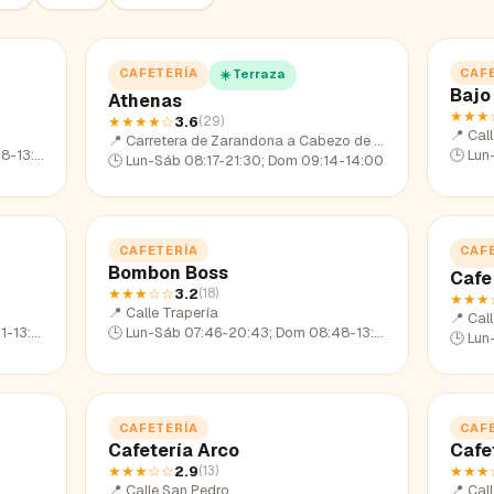
CAFETERÍA
CAF
☀️ Terraza
Bajo
Athenas
★★★
★★★★
☆
3.6
(
29
)
📍
Cal
📍
Carretera de Zarandona a Cabezo de Torres
13:48
🕒
Lun
🕒
Lun-Sáb 08:17-21:30; Dom 09:14-14:00
CAFETERÍA
CAF
Bombon Boss
Cafe
★★★
☆☆
3.2
(
18
)
★★★
📍
Calle Trapería
📍
Cal
13:44
🕒
Lun-Sáb 07:46-20:43; Dom 08:48-13:55
🕒
Lun
CAFETERÍA
CAF
Cafetería Arco
Cafet
★★★
☆☆
2.9
★★★
(
13
)
📍
Calle San Pedro
📍
Call