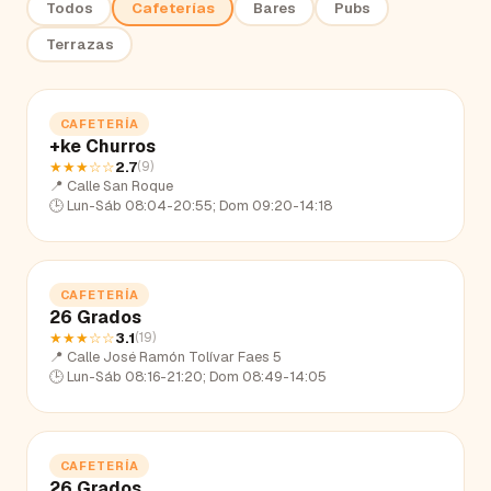
Todos
Cafeterías
Bares
Pubs
Terrazas
CAFETERÍA
+ke Churros
★★★
☆☆
2.7
(
9
)
📍
Calle San Roque
🕒
Lun-Sáb 08:04-20:55; Dom 09:20-14:18
CAFETERÍA
26 Grados
★★★
☆☆
3.1
(
19
)
📍
Calle José Ramón Tolívar Faes 5
🕒
Lun-Sáb 08:16-21:20; Dom 08:49-14:05
CAFETERÍA
26 Grados