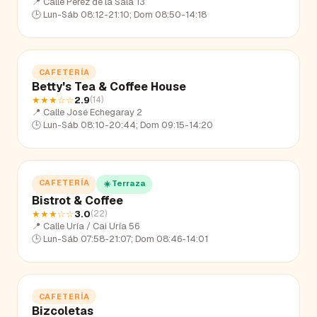
📍
Calle Pérez de la Sala 13
🕒
Lun-Sáb 08:12-21:10; Dom 08:50-14:18
CAFETERÍA
Betty's Tea & Coffee House
★★★
☆☆
2.9
(
14
)
📍
Calle José Echegaray 2
🕒
Lun-Sáb 08:10-20:44; Dom 09:15-14:20
CAFETERÍA
☀️ Terraza
Bistrot & Coffee
★★★
☆☆
3.0
(
22
)
📍
Calle Uría / Cai Uría 56
🕒
Lun-Sáb 07:58-21:07; Dom 08:46-14:01
CAFETERÍA
Bizcoletas