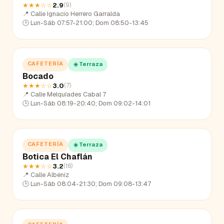
★★★
☆☆
2.9
(
9
)
📍
Calle Ignacio Herrero Garralda
🕒
Lun-Sáb 07:57-21:00; Dom 08:50-13:45
CAFETERÍA
☀️ Terraza
Bocado
★★★
☆☆
3.0
(
7
)
📍
Calle Melquíades Cabal 7
🕒
Lun-Sáb 08:19-20:40; Dom 09:02-14:01
CAFETERÍA
☀️ Terraza
Botica El Chaflán
★★★
☆☆
3.2
(
16
)
📍
Calle Albéniz
🕒
Lun-Sáb 08:04-21:30; Dom 09:08-13:47