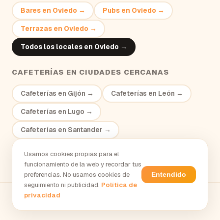
Bares
en
Oviedo
→
Pubs
en
Oviedo
→
Terrazas
en
Oviedo
→
Todos los locales en
Oviedo
→
CAFETERÍAS
EN CIUDADES CERCANAS
Cafeterías
en
Gijón
→
Cafeterías
en
León
→
Cafeterías
en
Lugo
→
Cafeterías
en
Santander
→
Usamos cookies propias para el
funcionamiento de la web y recordar tus
preferencias. No usamos cookies de
Entendido
seguimiento ni publicidad.
Política de
privacidad
tresycuarto.com
·
El tardeo en España
·
Tardeo en
Oviedo