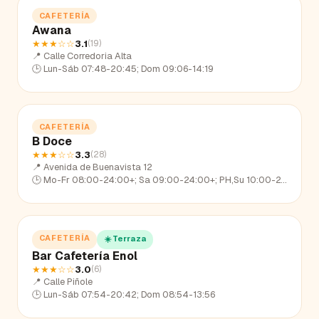
CAFETERÍA
Awana
★★★
☆☆
3.1
(
19
)
📍
Calle Corredoria Alta
🕒
Lun-Sáb 07:48-20:45; Dom 09:06-14:19
CAFETERÍA
B Doce
★★★
☆☆
3.3
(
28
)
📍
Avenida de Buenavista 12
🕒
Mo-Fr 08:00-24:00+; Sa 09:00-24:00+; PH,Su 10:00-24:00+
CAFETERÍA
☀️ Terraza
Bar Cafetería Enol
★★★
☆☆
3.0
(
6
)
📍
Calle Piñole
🕒
Lun-Sáb 07:54-20:42; Dom 08:54-13:56