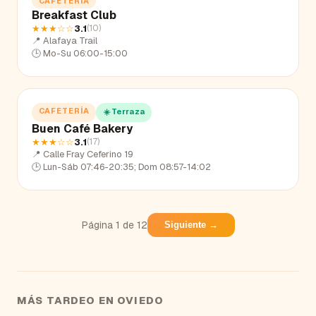
CAFETERÍA
Breakfast Club
★★★
☆☆
3.1
(
10
)
📍
Alafaya Trail
🕒
Mo-Su 06:00-15:00
CAFETERÍA
☀️ Terraza
Buen Café Bakery
★★★
☆☆
3.1
(
17
)
📍
Calle Fray Ceferino 19
🕒
Lun-Sáb 07:46-20:35; Dom 08:57-14:02
Página
1
de
12
Siguiente →
MÁS TARDEO EN
OVIEDO