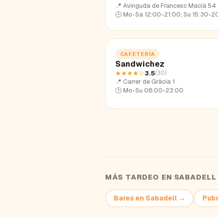
📍
Avinguda de Francesc Macià 54
🕒
Mo-Sa 12:00-21:00; Su 15:30-2
CAFETERÍA
Sandwichez
★★★★
☆
3.5
(
30
)
📍
Carrer de Gràcia 1
🕒
Mo-Su 08:00-23:00
MÁS TARDEO EN
SABADELL
Bares
en
Sabadell
→
Pub