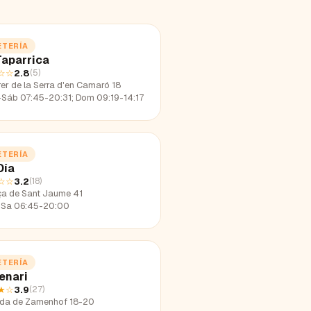
ETERÍA
Taparrica
☆☆
2.8
(
5
)
er de la Serra d'en Camaró 18
-Sáb 07:45-20:31; Dom 09:19-14:17
ETERÍA
Día
☆☆
3.2
(
18
)
ça de Sant Jaume 41
Sa 06:45-20:00
ETERÍA
enari
★
☆
3.9
(
27
)
da de Zamenhof 18-20