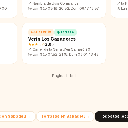
📍
Rambla de Lluís Companys
📍
la 
0:00
🕒
Lun-Sáb 08:18-20:52; Dom 09:17-13:57
🕒
Lun
CAFETERÍA
☀️ Terraza
Verín Los Cazadores
★★★
☆☆
2.9
(
7
)
📍
Carrer de la Serra d'en Camaró 20
🕒
Lun-Sáb 07:52-21:18; Dom 09:01-13:43
Página
1
de
1
s
en
Sabadell
→
Terrazas
en
Sabadell
→
Todos los loc