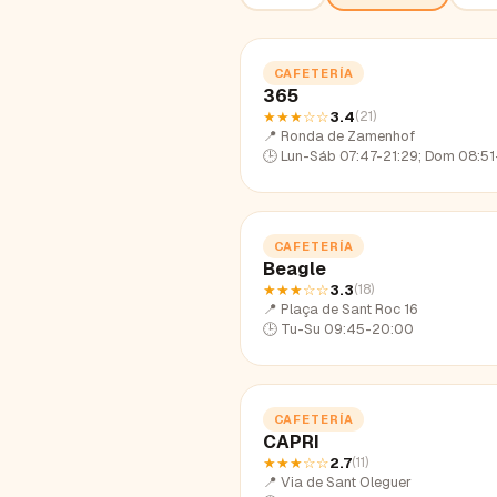
CAFETERÍA
365
★★★
☆☆
3.4
(
21
)
📍
Ronda de Zamenhof
🕒
Lun-Sáb 07:47-21:29; Dom 08:51
CAFETERÍA
Beagle
★★★
☆☆
3.3
(
18
)
📍
Plaça de Sant Roc 16
🕒
Tu-Su 09:45-20:00
CAFETERÍA
CAPRI
★★★
☆☆
2.7
(
11
)
📍
Via de Sant Oleguer