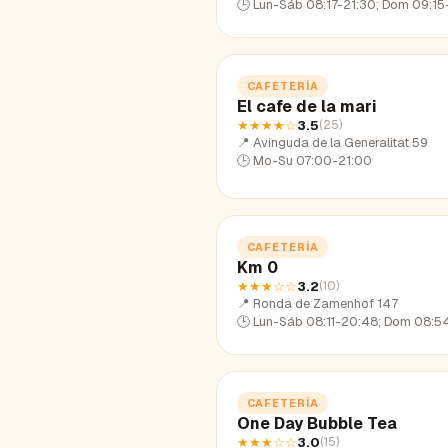
🕒
Lun-Sáb 08:17-21:30; Dom 09:15
CAFETERÍA
El cafe de la mari
★★★★
☆
3.5
(
25
)
📍
Avinguda de la Generalitat 59
🕒
Mo-Su 07:00-21:00
CAFETERÍA
Km 0
★★★
☆☆
3.2
(
10
)
📍
Ronda de Zamenhof 147
🕒
Lun-Sáb 08:11-20:48; Dom 08:54-
CAFETERÍA
One Day Bubble Tea
★★★
☆☆
3.0
(
15
)