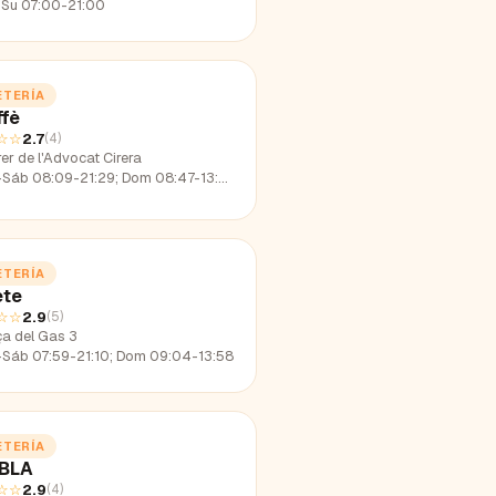
Su 07:00-21:00
ETERÍA
ffè
☆☆
2.7
(
4
)
er de l'Advocat Cirera
-Sáb 08:09-21:29; Dom 08:47-13:54
ETERÍA
ete
☆☆
2.9
(
5
)
ça del Gas 3
-Sáb 07:59-21:10; Dom 09:04-13:58
ETERÍA
BLA
☆☆
2.9
(
4
)