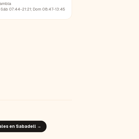
Rambla
-Sáb 07:44-21:21; Dom 08:47-13:45
ales en
Sabadell
→