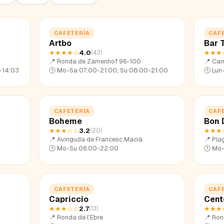
CAFETERÍA
CAF
Artbo
Bar 
★★★★
☆
4.0
★★★
(
43
)
📍
Ronda de Zamenhof 96-100
📍
Carr
-14:03
🕒
Mo-Sa 07:00-21:00; Su 08:00-21:00
🕒
Lun
CAFETERÍA
CAF
Boheme
Bon 
★★★
☆☆
3.2
★★★
(
20
)
📍
Avinguda de Francesc Macià
📍
Pla
🕒
Mo-Su 06:00-22:00
🕒
Mo-
CAFETERÍA
CAF
Capriccio
Cent
★★★
☆☆
2.7
★★★
(
13
)
📍
Ronda de l'Ebre
📍
Ron