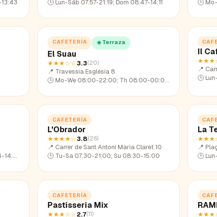
-13:43
🕒
Lun-Sáb 07:57-21:19; Dom 08:47-14:11
🕒
Mo-
CAFETERÍA
CAF
☀️ Terraza
Il Ca
El Suau
★★★
★★★
☆☆
3.3
(
20
)
📍
Carr
📍
Travessia Església 8
🕒
Lun
🕒
Mo-We 08:00-22:00; Th 08:00-00:00; Fr 08:00-02:00; Sa 09:00-15:00,17:00-20:00; Su 10:00-15:00,17:00-22:00
CAFETERÍA
CAF
L'Obrador
La T
★★★★
☆
3.8
★★★
(
26
)
📍
Carrer de Sant Antoni Maria Claret 10
📍
Pla
14:07
🕒
Tu-Sa 07:30-21:00; Su 08:30-15:00
🕒
Lun
CAFETERÍA
CAF
Pastisseria Mix
RAM
★★★
☆☆
2.7
★★★
(
11
)