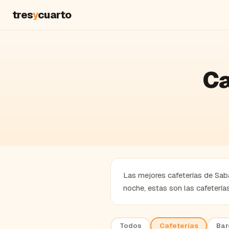
tres
y
cuarto
Ca
Las mejores cafeterías de Saba
noche, estas son las cafeterí
Todos
Cafeterías
Bar