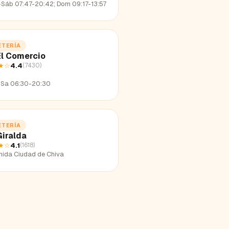
-Sáb 07:47-20:42; Dom 09:17-13:57
ETERÍA
El Comercio
★
☆
4.4
(
7430
)
Sa 06:30-20:30
ETERÍA
Giralda
★
☆
4.1
(
1618
)
nida Ciudad de Chiva