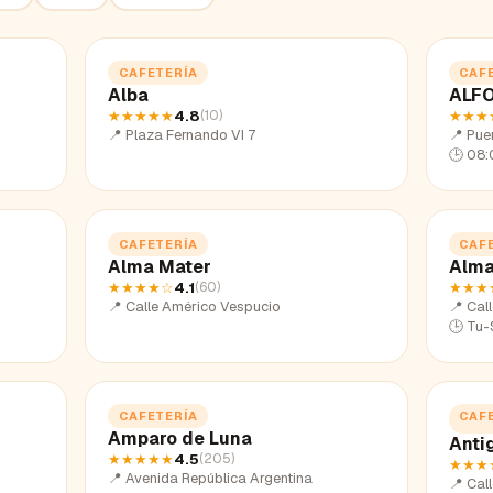
CAFETERÍA
CAF
Alba
ALFO
★★★★★
4.8
★★★
(
10
)
📍
Plaza Fernando VI 7
📍
Pue
🕒
08:
CAFETERÍA
CAF
Alma Mater
Alma
★★★★
☆
4.1
★★★
(
60
)
📍
Calle Américo Vespucio
📍
Cal
🕒
Tu-
CAFETERÍA
CAF
Amparo de Luna
Anti
★★★★★
4.5
(
205
)
★★★
📍
Avenida República Argentina
📍
Call