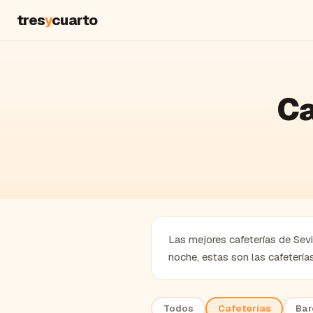
tres
y
cuarto
Ca
Las mejores cafeterías de Sevil
noche, estas son las cafeterí
Todos
Cafeterías
Bar