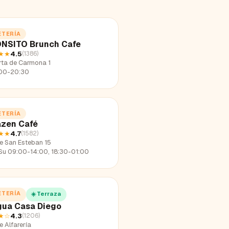
ETERÍA
NSITO Brunch Cafe
★★
4.5
(
1386
)
rta de Carmona 1
00-20:30
ETERÍA
zen Café
★★
4.7
(
1582
)
le San Esteban 15
Su 09:00-14:00, 18:30-01:00
ETERÍA
☀️ Terraza
gua Casa Diego
★
☆
4.3
(
1206
)
e Alfarería