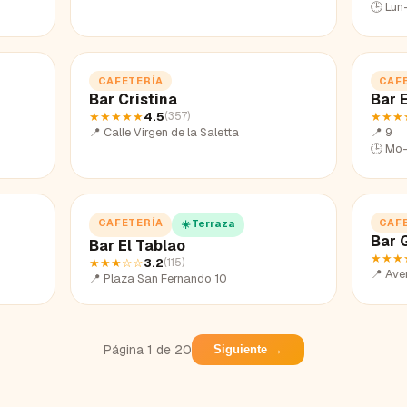
🕒
Lun
CAFETERÍA
CAF
Bar Cristina
Bar 
★★★★★
4.5
★★★
(
357
)
📍
Calle Virgen de la Saletta
📍
9
🕒
Mo-
CAFETERÍA
CAF
☀️ Terraza
Bar 
Bar El Tablao
★★★
★★★
☆☆
3.2
(
115
)
📍
Ave
📍
Plaza San Fernando 10
Página
1
de
20
Siguiente →