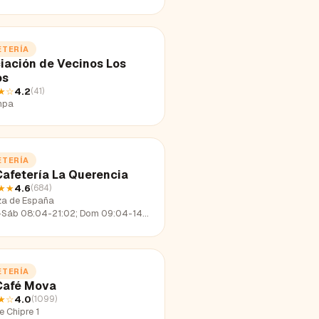
ETERÍA
iación de Vecinos Los
os
★
☆
4.2
(
41
)
mpa
ETERÍA
Cafetería La Querencia
★★
4.6
(
684
)
za de España
-Sáb 08:04-21:02; Dom 09:04-14:20
ETERÍA
Café Mova
★
☆
4.0
(
1099
)
e Chipre 1