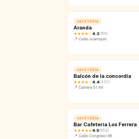
CAFETERÍA
Aranda
★★★★
☆
4.3
(
819
)
📍
Calle Juaniquín
CAFETERÍA
Balcón de la concordia
★★★★
☆
4.4
(
420
)
📍
Carrera 51 49
CAFETERÍA
Bar Cafetería Los Ferrera
★★★★★
4.5
(
659
)
📍
Calle Congreso 66