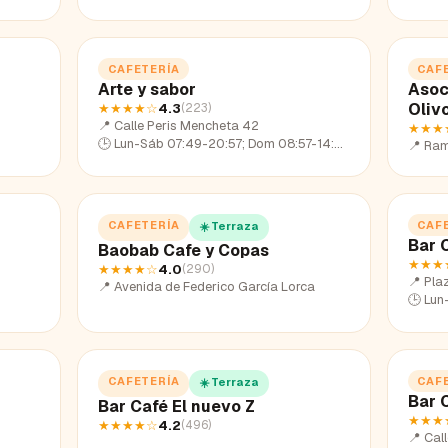
CAFETERÍA
CAF
Arte y sabor
Asoc
Oliv
★★★★
☆
4.3
(
223
)
📍
Calle Peris Mencheta 42
★★★
🕒
Lun-Sáb 07:49-20:57; Dom 08:57-14:20
📍
Ra
CAFETERÍA
CAF
☀️ Terraza
Bar 
Baobab Cafe y Copas
★★★
★★★★
☆
4.0
(
290
)
📍
Pla
📍
Avenida de Federico García Lorca
🕒
Lun
CAFETERÍA
CAF
☀️ Terraza
Bar 
Bar Café El nuevo Z
★★★
★★★★
☆
4.2
(
496
)
📍
Call