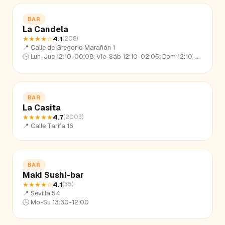
BAR
La Candela
★★★★
☆
4.1
(
208
)
📍
Calle de Gregorio Marañón 1
🕒
Lun-Jue 12:10-00:08; Vie-Sáb 12:10-02:05; Dom 12:10-22:39
BAR
La Casita
★★★★★
4.7
(
2003
)
📍
Calle Tarifa 16
BAR
Maki Sushi-bar
★★★★
☆
4.1
(
35
)
📍
Sevilla 54
🕒
Mo-Su 13:30-12:00