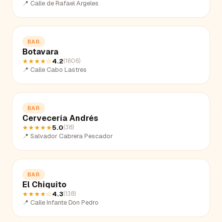
📍
Calle de Rafael Argeles
BAR
Botavara
★★★★
☆
4.2
(
1606
)
📍
Calle Cabo Lastres
BAR
Cervecería Andrés
★★★★★
5.0
(
38
)
📍
Salvador Cabrera Pescador
BAR
El Chiquito
★★★★
☆
4.3
(
138
)
📍
Calle Infante Don Pedro