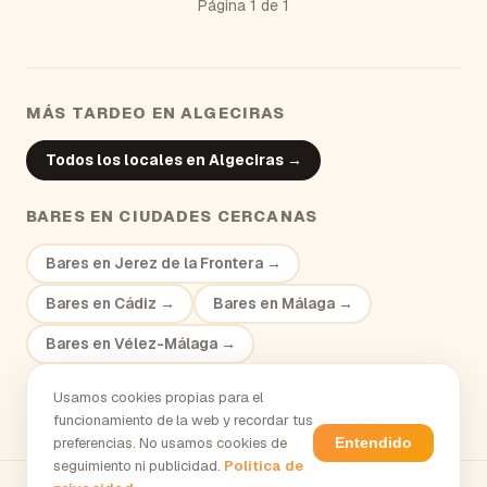
Página
1
de
1
MÁS TARDEO EN
ALGECIRAS
Todos los locales en
Algeciras
→
BARES
EN CIUDADES CERCANAS
Bares
en
Jerez de la Frontera
→
Bares
en
Cádiz
→
Bares
en
Málaga
→
Bares
en
Vélez-Málaga
→
Usamos cookies propias para el
funcionamiento de la web y recordar tus
preferencias. No usamos cookies de
Entendido
seguimiento ni publicidad.
Política de