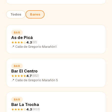
Todos
Bares
BAR
As de Picá
★★★★
☆
4.3
(
91
)
📍
Calle de Gregorio Marañón1
BAR
Bar El Centro
★★★★★
4.7
(
682
)
📍
Calle de Gregorio Marañón 5
BAR
Bar La Trocha
★★★★
☆
4.3
(
903
)