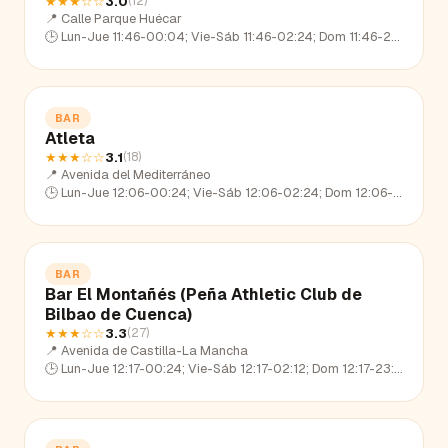
★★★
☆☆
3.0
(
12
)
📍
Calle Parque Huécar
🕒
Lun-Jue 11:46-00:04; Vie-Sáb 11:46-02:24; Dom 11:46-22:37
BAR
Atleta
★★★
☆☆
3.1
(
18
)
📍
Avenida del Mediterráneo
🕒
Lun-Jue 12:06-00:24; Vie-Sáb 12:06-02:24; Dom 12:06-22:38
BAR
Bar El Montañés (Peña Athletic Club de
Bilbao de Cuenca)
★★★
☆☆
3.3
(
27
)
📍
Avenida de Castilla-La Mancha
🕒
Lun-Jue 12:17-00:24; Vie-Sáb 12:17-02:12; Dom 12:17-23:07