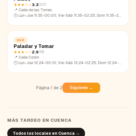
★★★
☆☆
3.3
(
20
)
📍
Calle de las Torres
🕒
Lun-Jue 11:35-00:00; Vie-Sáb 11:35-02:25; Dom 11:35-23:25
BAR
Paladar y Tomar
★★★
☆☆
2.9
(
18
)
📍
Calle Colón
🕒
Lun-Jue 12:24-00:10; Vie-Sáb 12:24-02:25; Dom 12:24-23:16
Página
1
de
2
Siguiente →
MÁS TARDEO EN
CUENCA
Todos los locales en
Cuenca
→