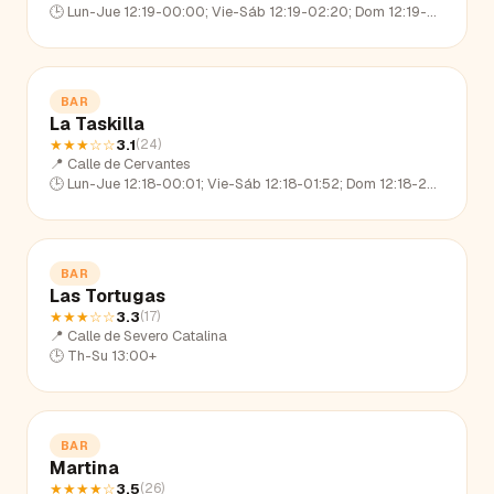
🕒
Lun-Jue 12:19-00:00; Vie-Sáb 12:19-02:20; Dom 12:19-22:47
BAR
La Taskilla
★★★
☆☆
3.1
(
24
)
📍
Calle de Cervantes
🕒
Lun-Jue 12:18-00:01; Vie-Sáb 12:18-01:52; Dom 12:18-22:45
BAR
Las Tortugas
★★★
☆☆
3.3
(
17
)
📍
Calle de Severo Catalina
🕒
Th-Su 13:00+
BAR
Martina
★★★★
☆
3.5
(
26
)