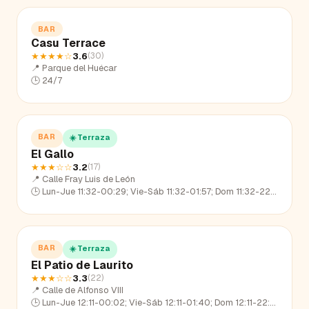
BAR
Casu Terrace
★★★★
☆
3.6
(
30
)
📍
Parque del Huécar
🕒
24/7
BAR
☀️ Terraza
El Gallo
★★★
☆☆
3.2
(
17
)
📍
Calle Fray Luis de León
🕒
Lun-Jue 11:32-00:29; Vie-Sáb 11:32-01:57; Dom 11:32-22:30
BAR
☀️ Terraza
El Patio de Laurito
★★★
☆☆
3.3
(
22
)
📍
Calle de Alfonso VIII
🕒
Lun-Jue 12:11-00:02; Vie-Sáb 12:11-01:40; Dom 12:11-22:51