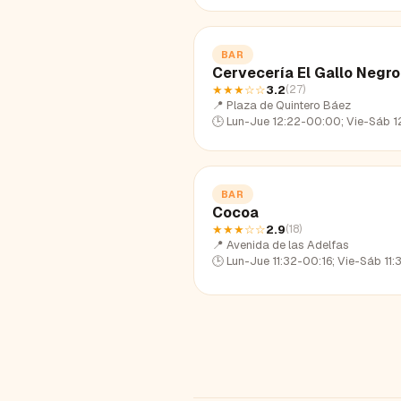
BAR
Cervecería El Gallo Negro
★★★
☆☆
3.2
(
27
)
📍
Plaza de Quintero Báez
🕒
Lun-Jue 12:22-00:00; Vie-Sáb 12:22-01:45; Dom 12:
BAR
Cocoa
★★★
☆☆
2.9
(
18
)
📍
Avenida de las Adelfas
🕒
Lun-Jue 11:32-00:16; Vie-Sáb 11:32-02:07; Dom 11:3