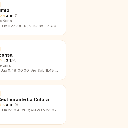
imia
☆☆
3.4
(
17
)
e Noria
e 11:33-00:10; Vie-Sáb 11:33-02:20; Dom 11:33-22:32
consa
☆☆
3.1
(
14
)
le Lima
e 11:48-00:00; Vie-Sáb 11:48-02:16; Dom 11:48-22:30
Restaurante La Culata
☆☆
3.0
(
19
)
e 12:10-00:00; Vie-Sáb 12:10-01:43; Dom 12:10-23:12