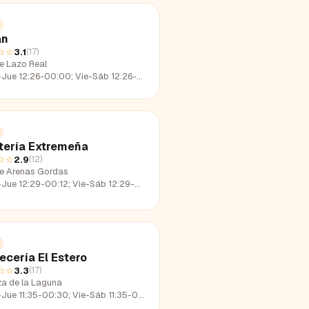
an
☆☆
3.1
(
17
)
le Lazo Real
e 12:26-00:00; Vie-Sáb 12:26-01:47; Dom 12:26-22:38
tería Extremeña
☆☆
2.9
(
12
)
le Arenas Gordas
e 12:29-00:12; Vie-Sáb 12:29-02:13; Dom 12:29-22:58
ecería El Estero
☆☆
3.3
(
17
)
za de la Laguna
e 11:35-00:30; Vie-Sáb 11:35-01:34; Dom 11:35-22:30