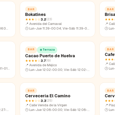
BAR
BAR
Bokatines
Bris
★★★
☆☆
3.2
★★★
(
23
)
📍
Avenida del Carnaval
📍
Cal
24:00
🕒
Lun-Jue 11:39-00:04; Vie-Sáb 11:39-02:04; Dom 11:39-22:37
🕒
Lun-Ju
BAR
BAR
☀️ Terraza
Cafe
Cacao Puerto de Huelva
★★★
★★★★
☆
3.7
(
19
)
📍
Cal
📍
Avenida de Méjico
31-23:12
🕒
Lun-Ju
🕒
Lun-Jue 12:02-00:00; Vie-Sáb 12:02-02:11; Dom 12:02-22:58
BAR
BAR
Cervecería El Camino
Cerv
★★★
☆☆
3.3
★★★
(
25
)
📍
Calle Venida de la Virgen
📍
Pla
7-22:47
🕒
Lun-Jue 12:08-00:00; Vie-Sáb 12:08-01:39; Dom 12:08-23:23
🕒
Lun-Ju