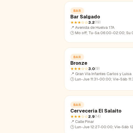
BAR
Bar Salgado
★★★
☆☆
3.2
(
19
)
📍
Avenida de Huelva 17A
🕒
Mo off; Tu-Sa 06:00-02:00; Su 06:00-
BAR
Bronze
★★★
☆☆
3.0
(
9
)
📍
Gran Vía Infantes Carlos y Luisa
🕒
Lun-Jue 11:31-00:00; Vie-Sáb 11:31-01:33; Dom 11:
BAR
Cerveceria El Salaito
★★★
☆☆
2.9
(
14
)
📍
Calle Pinar
🕒
Lun-Jue 12:27-00:00; Vie-Sáb 12:27-02:23; Dom 12:2