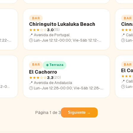
BAR
BAR
Chiringuito Lukaluka Beach
Cinn
★★★
☆☆
3.0
★★★
(
15
)
📍
Avenida de Portugal
📍
Cal
22-23:17
🕒
Lun-Jue 12:12-00:00; Vie-Sáb 12:12-01:58; Dom 12:12-23:01
🕒
Lun-Ju
BAR
BAR
☀️ Terraza
El Co
El Cachorro
★★★
★★★
☆☆
3.3
(
20
)
📍
Cal
📍
Avenida de Andalucía
2-22:39
🕒
Lun-Ju
🕒
Lun-Jue 12:28-00:00; Vie-Sáb 12:28-02:05; Dom 12:28-22:33
Página
1
de
3
Siguiente →