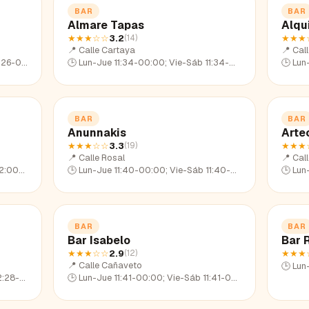
BAR
BAR
Almare Tapas
Alqu
★★★
☆☆
3.2
★★★
(
14
)
📍
Calle Cartaya
📍
Call
26-23:16
🕒
Lun-Jue 11:34-00:00; Vie-Sáb 11:34-02:09; Dom 11:34-23:27
🕒
Lun-Ju
BAR
BAR
Anunnakis
Arte
★★★
☆☆
3.3
★★★
(
19
)
📍
Calle Rosal
📍
Cal
0-22:47
🕒
Lun-Jue 11:40-00:00; Vie-Sáb 11:40-02:04; Dom 11:40-22:40
🕒
Lun-Ju
BAR
BAR
Bar Isabelo
Bar 
★★★
☆☆
2.9
★★★
(
12
)
📍
Calle Cañaveto
🕒
Lun-Ju
28-23:08
🕒
Lun-Jue 11:41-00:00; Vie-Sáb 11:41-02:28; Dom 11:41-22:54