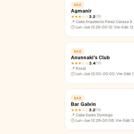
BAR
Agmanir
★★★
☆☆
3.2
(
18
)
📍
Calle Arquitecto Pérez Carasa 9
🕒
Lun-Jue 12:26-00:12; Vie-Sáb 12:26-01:31; Dom 12:
BAR
Anunnaki's Club
★★★
☆☆
3.4
(
16
)
📍
Rosal
🕒
Lun-Jue 12:00-00:00; Vie-Sáb 12:00-01:43; Dom 12:0
BAR
Bar Galvin
★★★
☆☆
3.2
(
16
)
📍
Calle Santo Domingo
🕒
Lun-Jue 12:28-00:08; Vie-Sáb 12:28-02:10; Dom 12: