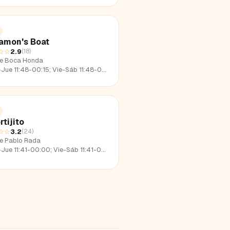
amon's Boat
☆☆
2.9
(
18
)
le Boca Honda
e 11:48-00:15; Vie-Sáb 11:48-01:56; Dom 11:48-23:00
rtijito
☆☆
3.2
(
24
)
le Pablo Rada
e 11:41-00:00; Vie-Sáb 11:41-02:19; Dom 11:41-22:35