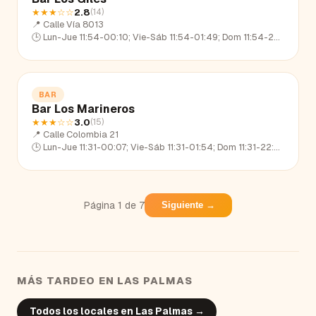
★★★
☆☆
2.8
(
14
)
📍
Calle Vía 8013
🕒
Lun-Jue 11:54-00:10; Vie-Sáb 11:54-01:49; Dom 11:54-23:15
BAR
Bar Los Marineros
★★★
☆☆
3.0
(
15
)
📍
Calle Colombia 21
🕒
Lun-Jue 11:31-00:07; Vie-Sáb 11:31-01:54; Dom 11:31-22:48
Página
1
de
7
Siguiente →
MÁS TARDEO EN
LAS PALMAS
Todos los locales en
Las Palmas
→