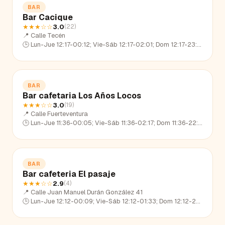
BAR
Bar Cacique
★★★
☆☆
3.0
(
22
)
📍
Calle Tecén
🕒
Lun-Jue 12:17-00:12; Vie-Sáb 12:17-02:01; Dom 12:17-23:12
BAR
Bar cafetaria Los Años Locos
★★★
☆☆
3.0
(
19
)
📍
Calle Fuerteventura
🕒
Lun-Jue 11:36-00:05; Vie-Sáb 11:36-02:17; Dom 11:36-22:39
BAR
Bar cafeteria El pasaje
★★★
☆☆
2.9
(
4
)
📍
Calle Juan Manuel Durán González 41
🕒
Lun-Jue 12:12-00:09; Vie-Sáb 12:12-01:33; Dom 12:12-22:50