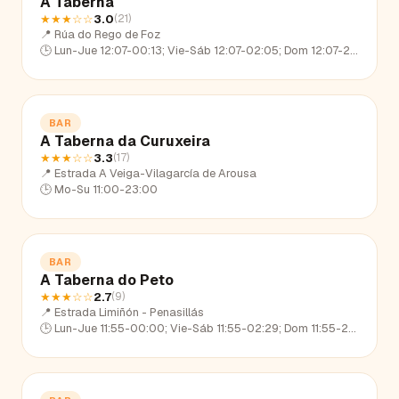
A Taberna
★★★
☆☆
3.0
(
21
)
📍
Rúa do Rego de Foz
🕒
Lun-Jue 12:07-00:13; Vie-Sáb 12:07-02:05; Dom 12:07-23:29
BAR
A Taberna da Curuxeira
★★★
☆☆
3.3
(
17
)
📍
Estrada A Veiga-Vilagarcía de Arousa
🕒
Mo-Su 11:00-23:00
BAR
A Taberna do Peto
★★★
☆☆
2.7
(
9
)
📍
Estrada Limiñón - Penasillás
🕒
Lun-Jue 11:55-00:00; Vie-Sáb 11:55-02:29; Dom 11:55-23:18