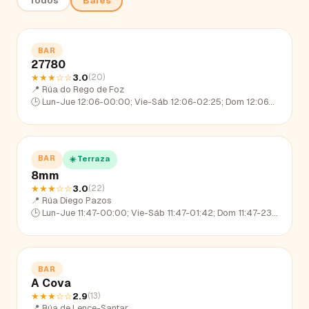
Todos
Bares
BAR
27780
★★★
☆☆
3.0
(
20
)
📍
Rúa do Rego de Foz
🕒
Lun-Jue 12:06-00:00; Vie-Sáb 12:06-02:25; Dom 12:06-23:29
BAR
☀️ Terraza
8mm
★★★
☆☆
3.0
(
22
)
📍
Rúa Diego Pazos
🕒
Lun-Jue 11:47-00:00; Vie-Sáb 11:47-01:42; Dom 11:47-23:03
BAR
A Cova
★★★
☆☆
2.9
(
13
)
📍
Rúa de Lence-Santar