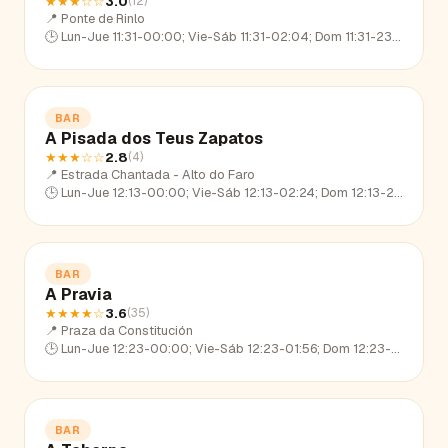
★★★
☆☆
3.0
(
12
)
📍
Ponte de Rinlo
🕒
Lun-Jue 11:31-00:00; Vie-Sáb 11:31-02:04; Dom 11:31-23:09
BAR
A Pisada dos Teus Zapatos
★★★
☆☆
2.8
(
4
)
📍
Estrada Chantada - Alto do Faro
🕒
Lun-Jue 12:13-00:00; Vie-Sáb 12:13-02:24; Dom 12:13-22:47
BAR
A Pravia
★★★★
☆
3.6
(
35
)
📍
Praza da Constitución
🕒
Lun-Jue 12:23-00:00; Vie-Sáb 12:23-01:56; Dom 12:23-23:25
BAR