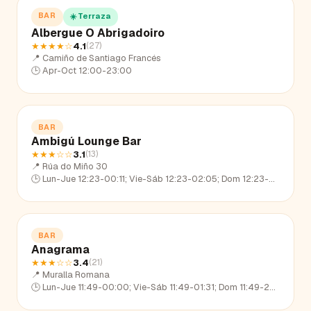
BAR
☀️ Terraza
Albergue O Abrigadoiro
★★★★
☆
4.1
(
27
)
📍
Camiño de Santiago Francés
🕒
Apr-Oct 12:00-23:00
BAR
Ambigú Lounge Bar
★★★
☆☆
3.1
(
13
)
📍
Rúa do Miño 30
🕒
Lun-Jue 12:23-00:11; Vie-Sáb 12:23-02:05; Dom 12:23-23:30
BAR
Anagrama
★★★
☆☆
3.4
(
21
)
📍
Muralla Romana
🕒
Lun-Jue 11:49-00:00; Vie-Sáb 11:49-01:31; Dom 11:49-22:46