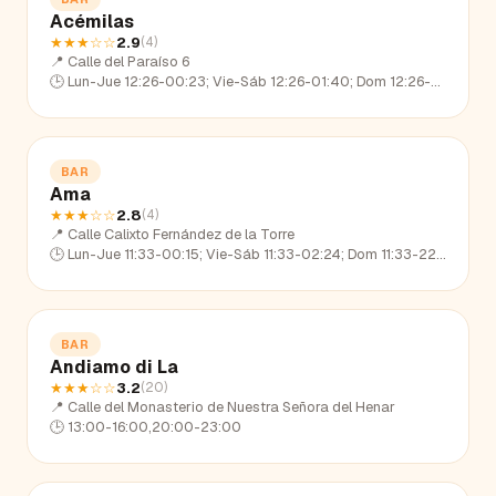
Acémilas
★★★
☆☆
2.9
(
4
)
📍
Calle del Paraíso 6
🕒
Lun-Jue 12:26-00:23; Vie-Sáb 12:26-01:40; Dom 12:26-23:19
BAR
Ama
★★★
☆☆
2.8
(
4
)
📍
Calle Calixto Fernández de la Torre
🕒
Lun-Jue 11:33-00:15; Vie-Sáb 11:33-02:24; Dom 11:33-22:33
BAR
Andiamo di La
★★★
☆☆
3.2
(
20
)
📍
Calle del Monasterio de Nuestra Señora del Henar
🕒
13:00-16:00,20:00-23:00