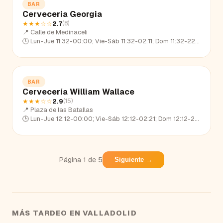
BAR
Cerveceria Georgia
★★★
☆☆
2.7
(
8
)
📍
Calle de Medinaceli
🕒
Lun-Jue 11:32-00:00; Vie-Sáb 11:32-02:11; Dom 11:32-22:40
BAR
Cervecería William Wallace
★★★
☆☆
2.9
(
15
)
📍
Plaza de las Batallas
🕒
Lun-Jue 12:12-00:00; Vie-Sáb 12:12-02:21; Dom 12:12-23:07
Página
1
de
5
Siguiente →
MÁS TARDEO EN
VALLADOLID