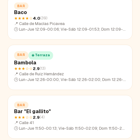
BAR
Baco
★★★★
☆
4.0
(
39
)
📍
Calle de Macías Picavea
🕒
Lun-Jue 12:09-00:06; Vie-Sáb 12:09-01:53; Dom 12:09-23:25
BAR
☀️ Terraza
Bambola
★★★
☆☆
2.9
(
13
)
📍
Calle de Ruiz Hernández
🕒
Lun-Jue 12:26-00:00; Vie-Sáb 12:26-02:00; Dom 12:26-23:05
BAR
Bar "El gallito"
★★★
☆☆
2.9
(
4
)
📍
Calle 41
🕒
Lun-Jue 11:50-00:13; Vie-Sáb 11:50-02:09; Dom 11:50-23:14