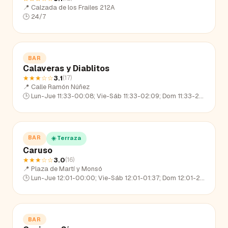
📍
Calzada de los Frailes 212A
🕒
24/7
BAR
Calaveras y Diablitos
★★★
☆☆
3.1
(
17
)
📍
Calle Ramón Núñez
🕒
Lun-Jue 11:33-00:08; Vie-Sáb 11:33-02:09; Dom 11:33-22:34
BAR
☀️ Terraza
Caruso
★★★
☆☆
3.0
(
16
)
📍
Plaza de Martí y Monsó
🕒
Lun-Jue 12:01-00:00; Vie-Sáb 12:01-01:37; Dom 12:01-23:09
BAR