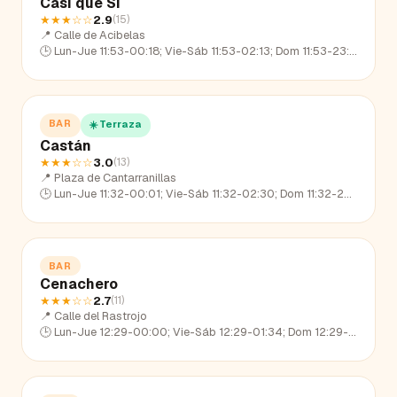
Casi que Sí
★★★
☆☆
2.9
(
15
)
📍
Calle de Acibelas
🕒
Lun-Jue 11:53-00:18; Vie-Sáb 11:53-02:13; Dom 11:53-23:19
BAR
☀️ Terraza
Castán
★★★
☆☆
3.0
(
13
)
📍
Plaza de Cantarranillas
🕒
Lun-Jue 11:32-00:01; Vie-Sáb 11:32-02:30; Dom 11:32-22:46
BAR
Cenachero
★★★
☆☆
2.7
(
11
)
📍
Calle del Rastrojo
🕒
Lun-Jue 12:29-00:00; Vie-Sáb 12:29-01:34; Dom 12:29-23:27