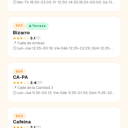
🕒
Mo-Th 18:30-23:00; Fr 12:30-14:30,18:30-00:00; Sa 13:00-01:00; Su off
BAR
☀️ Terraza
Bizarro
★★★
☆☆
3.1
(
13
)
📍
Calle de Arribas
🕒
Lun-Jue 12:25-00:16; Vie-Sáb 12:25-02:29; Dom 12:25-23:25
BAR
CA-PA
★★★
☆☆
3.4
(
21
)
📍
Calle de la Caridad 3
🕒
Lun-Jue 11:35-00:13; Vie-Sáb 11:35-01:34; Dom 11:35-22:52
BAR
Cafeina
★★★
☆☆
3.1
(
12
)