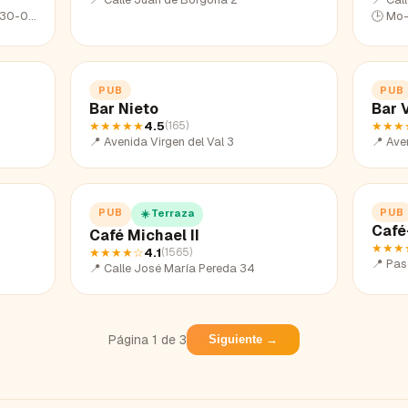
30-01:12
🕒
Mo-
PUB
PUB
Bar Nieto
Bar 
★★★★★
4.5
★★★
(
165
)
📍
Avenida Virgen del Val 3
📍
Ave
PUB
PUB
☀️ Terraza
Café
Café Michael II
★★★
★★★★
☆
4.1
(
1565
)
📍
Pas
📍
Calle José María Pereda 34
Página
1
de
3
Siguiente →