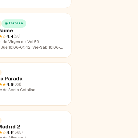
☀️ Terraza
Jaime
★
☆
4.4
(
58
)
ida Virgen del Val 59
e 18:06-01:42; Vie-Sáb 18:06-03:08; Dom 18:06-00:55
La Parada
★★
4.5
(
661
)
e de Santa Catalina
Madrid 2
★
☆
4.1
(
1565
)
e de Alicante 4