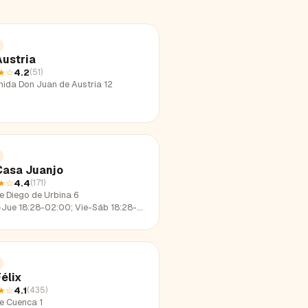
Austria
★
☆
4.2
(
51
)
nida Don Juan de Austria 12
Casa Juanjo
★
☆
4.4
(
171
)
e Diego de Urbina 6
e 18:28-02:00; Vie-Sáb 18:28-03:42; Dom 18:28-01:03
élix
★
☆
4.1
(
435
)
le Cuenca 1