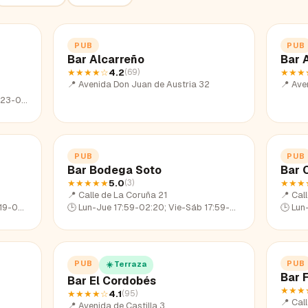
PUB
PUB
Bar Alcarreño
Bar 
★★★★
☆
4.2
★★★
(
69
)
📍
Avenida Don Juan de Austria 32
📍
Ave
23-00:46
PUB
PUB
Bar Bodega Soto
Bar 
★★★★★
5.0
★★★
(
3
)
📍
Calle de La Coruña 21
📍
Call
9-01:05
🕒
Lun-Jue 17:59-02:20; Vie-Sáb 17:59-03:46; Dom 17:59-01:08
🕒
Lun-Ju
PUB
PUB
☀️ Terraza
Bar F
Bar El Cordobés
★★★
★★★★
☆
4.1
(
95
)
📍
Cal
📍
Avenida de Castilla 3