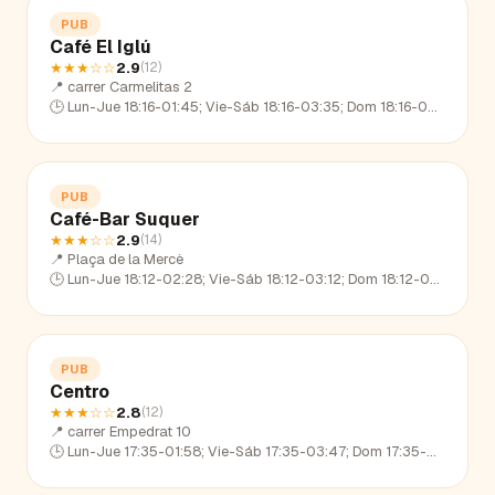
PUB
Café El Iglú
★★★
☆☆
2.9
(
12
)
📍
carrer Carmelitas 2
🕒
Lun-Jue 18:16-01:45; Vie-Sáb 18:16-03:35; Dom 18:16-00:42
PUB
Café-Bar Suquer
★★★
☆☆
2.9
(
14
)
📍
Plaça de la Mercè
🕒
Lun-Jue 18:12-02:28; Vie-Sáb 18:12-03:12; Dom 18:12-00:55
PUB
Centro
★★★
☆☆
2.8
(
12
)
📍
carrer Empedrat 10
🕒
Lun-Jue 17:35-01:58; Vie-Sáb 17:35-03:47; Dom 17:35-00:43