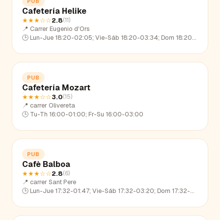
PUB
Cafetería Helike
★★★
☆☆
2.8
(
11
)
📍
Carrer Eugenio d'Ors
🕒
Lun-Jue 18:20-02:05; Vie-Sáb 18:20-03:34; Dom 18:20-00:40
PUB
Cafetería Mozart
★★★
☆☆
3.0
(
15
)
📍
carrer Olivereta
🕒
Tu-Th 16:00-01:00; Fr-Su 16:00-03:00
PUB
Cafè Balboa
★★★
☆☆
2.8
(
6
)
📍
carrer Sant Pere
🕒
Lun-Jue 17:32-01:47; Vie-Sáb 17:32-03:20; Dom 17:32-01:18