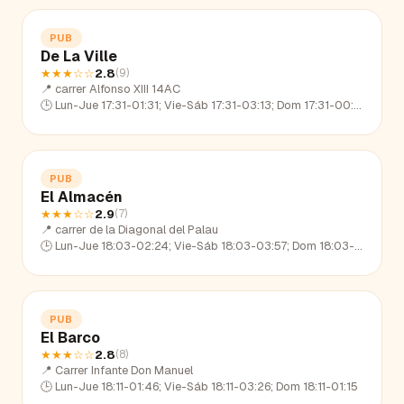
PUB
De La Ville
★★★
☆☆
2.8
(
9
)
📍
carrer Alfonso XIII 14AC
🕒
Lun-Jue 17:31-01:31; Vie-Sáb 17:31-03:13; Dom 17:31-00:52
PUB
El Almacén
★★★
☆☆
2.9
(
7
)
📍
carrer de la Diagonal del Palau
🕒
Lun-Jue 18:03-02:24; Vie-Sáb 18:03-03:57; Dom 18:03-00:43
PUB
El Barco
★★★
☆☆
2.8
(
8
)
📍
Carrer Infante Don Manuel
🕒
Lun-Jue 18:11-01:46; Vie-Sáb 18:11-03:26; Dom 18:11-01:15