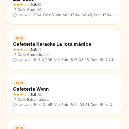
★★★
☆☆
2.8
(
8
)
📍
Calle Castellón
🕒
Lun-Jue 17:34-02:03; Vie-Sáb 17:34-03:45; Dom 17:34-01:11
PUB
Cafetería Karaoke La jota mágica
★★★
☆☆
2.8
(
7
)
📍
Calle Carmelitas 4
🕒
Lun-Jue 18:17-02:05; Vie-Sáb 18:17-03:25; Dom 18:17-01:00
PUB
Cafetería Wynn
★★★
☆☆
2.9
(
12
)
📍
Calle Extremadura
🕒
Lun-Jue 18:14-01:45; Vie-Sáb 18:14-03:31; Dom 18:14-00:54
PUB