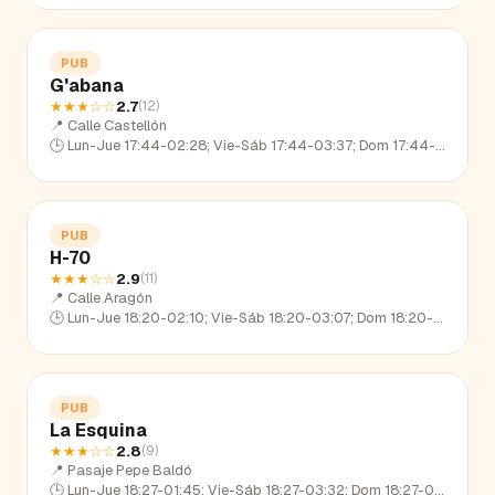
PUB
G'abana
★★★
☆☆
2.7
(
12
)
📍
Calle Castellón
🕒
Lun-Jue 17:44-02:28; Vie-Sáb 17:44-03:37; Dom 17:44-00:54
PUB
H-70
★★★
☆☆
2.9
(
11
)
📍
Calle Aragón
🕒
Lun-Jue 18:20-02:10; Vie-Sáb 18:20-03:07; Dom 18:20-01:04
PUB
La Esquina
★★★
☆☆
2.8
(
9
)
📍
Pasaje Pepe Baldó
🕒
Lun-Jue 18:27-01:45; Vie-Sáb 18:27-03:32; Dom 18:27-00:52