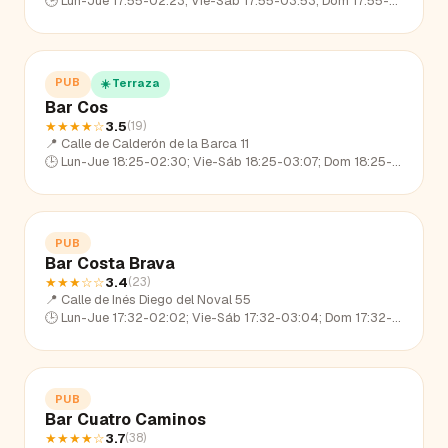
🕒
Lun-Jue 17:55-02:23; Vie-Sáb 17:55-03:53; Dom 17:55-00:56
PUB
☀️ Terraza
Bar Cos
★★★★
☆
3.5
(
19
)
📍
Calle de Calderón de la Barca 11
🕒
Lun-Jue 18:25-02:30; Vie-Sáb 18:25-03:07; Dom 18:25-01:13
PUB
Bar Costa Brava
★★★
☆☆
3.4
(
23
)
📍
Calle de Inés Diego del Noval 55
🕒
Lun-Jue 17:32-02:02; Vie-Sáb 17:32-03:04; Dom 17:32-00:42
PUB
Bar Cuatro Caminos
★★★★
☆
3.7
(
38
)