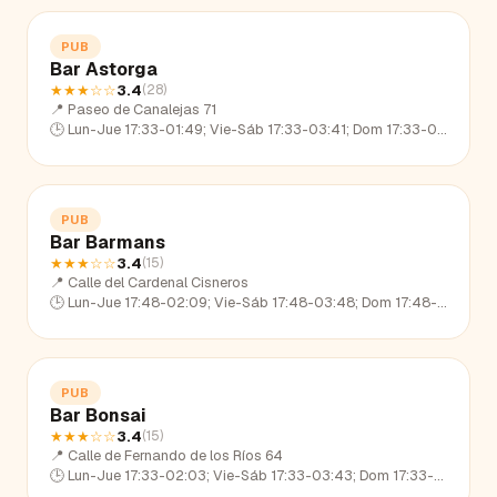
PUB
Bar Astorga
★★★
☆☆
3.4
(
28
)
📍
Paseo de Canalejas 71
🕒
Lun-Jue 17:33-01:49; Vie-Sáb 17:33-03:41; Dom 17:33-00:44
PUB
Bar Barmans
★★★
☆☆
3.4
(
15
)
📍
Calle del Cardenal Cisneros
🕒
Lun-Jue 17:48-02:09; Vie-Sáb 17:48-03:48; Dom 17:48-01:06
PUB
Bar Bonsai
★★★
☆☆
3.4
(
15
)
📍
Calle de Fernando de los Ríos 64
🕒
Lun-Jue 17:33-02:03; Vie-Sáb 17:33-03:43; Dom 17:33-00:52