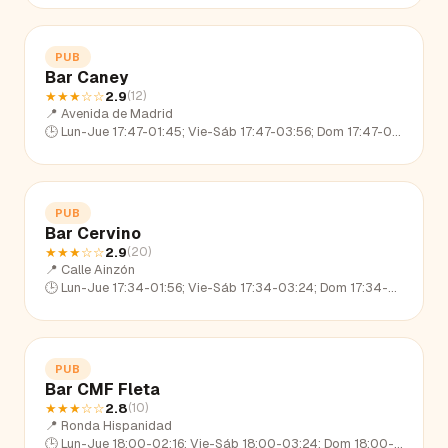
PUB
Bar Caney
★★★
☆☆
2.9
(
12
)
📍
Avenida de Madrid
🕒
Lun-Jue 17:47-01:45; Vie-Sáb 17:47-03:56; Dom 17:47-01:01
PUB
Bar Cervino
★★★
☆☆
2.9
(
20
)
📍
Calle Ainzón
🕒
Lun-Jue 17:34-01:56; Vie-Sáb 17:34-03:24; Dom 17:34-01:11
PUB
Bar CMF Fleta
★★★
☆☆
2.8
(
10
)
📍
Ronda Hispanidad
🕒
Lun-Jue 18:00-02:16; Vie-Sáb 18:00-03:24; Dom 18:00-01:19