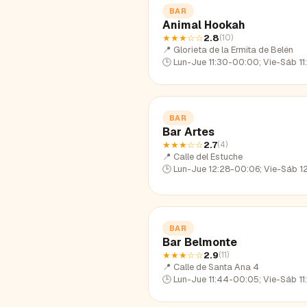
BAR
Animal Hookah
★★★
☆☆
2.8
(
10
)
📍
Glorieta de la Ermita de Belén
🕒
Lun-Jue 11:30-00:00; Vie-Sáb 11:30-01:50; Dom 11:3
BAR
Bar Artes
★★★
☆☆
2.7
(
4
)
📍
Calle del Estuche
🕒
Lun-Jue 12:28-00:06; Vie-Sáb 12:28-02:12; Dom 12:2
BAR
Bar Belmonte
★★★
☆☆
2.9
(
11
)
📍
Calle de Santa Ana 4
🕒
Lun-Jue 11:44-00:05; Vie-Sáb 11:44-02:15; Dom 11:4