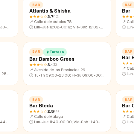
BAR
BAR
Atlantis & Shisha
Bar
★★★
☆☆
2.7
★★★
(
10
)
📍
Calle de Móstoles 78
📍
Cal
0-23:03
🕒
Lun-Jue 12:02-00:12; Vie-Sáb 12:02-01:45; Dom 12:02-22:57
🕒
Lun-Ju
BAR
BAR
☀️ Terraza
Bar B
Bar Bamboo Green
★★★
★★★
☆☆
3.1
(
12
)
📍
Call
📍
Avenida de las Provincias 29
8-22:57
🕒
Lun-Ju
🕒
Tu-Th 09:00-23:00; Fr-Su 09:00-00:00
BAR
BAR
Bar Bleda
Bar C
★★★
☆☆
2.8
★★★
(
4
)
📍
Calle de Málaga
📍
Call
4-22:32
🕒
Lun-Jue 11:40-00:00; Vie-Sáb 11:40-01:52; Dom 11:40-22:53
🕒
Lun-Ju