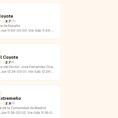
Coyote
☆☆
2.7
(
13
)
za de España
e 11:44-00:00; Vie-Sáb 11:44-01:47; Dom 11:44-23:02
El Coyote
☆☆
2.7
(
8
)
a del Doctor José Fernández Ocaña
e 12:24-00:01; Vie-Sáb 12:24-02:09; Dom 12:24-22:34
Extremeño
☆☆
2.9
(
6
)
le de la Comunidad de Madrid
e 11:36-00:02; Vie-Sáb 11:36-01:30; Dom 11:36-23:14