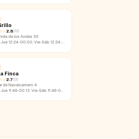
rillo
☆☆
2.8
(
13
)
nida de los Andes 30
e 12:24-00:00; Vie-Sáb 12:24-02:17; Dom 12:24-23:30
La Finca
☆☆
2.7
(
13
)
le de Navalcarnero 4
e 11:46-00:13; Vie-Sáb 11:46-02:19; Dom 11:46-22:57