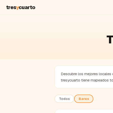
tres
y
cuarto
T
Descubre los mejores locales d
tresycuarto tiene mapeados to
Todos
Bares