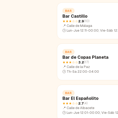
BAR
Bar Castillo
★★★
☆☆
2.9
(
10
)
📍
Calle de Málaga
🕒
Lun-Jue 12:11-00:00; Vie-Sáb 12:11-02:19; Dom 12:1
BAR
Bar de Copas Planeta
★★★
☆☆
3.2
(
17
)
📍
Calle de la Paz
🕒
Th-Sa 22:00-04:00
BAR
Bar El Españolito
★★★
☆☆
2.7
(
4
)
📍
Calle de Albacete
🕒
Lun-Jue 12:01-00:00; Vie-Sáb 12:01-01:47; Dom 12:0