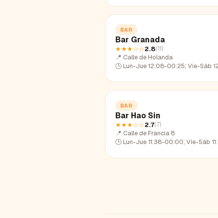
BAR
Bar Granada
★★★
☆☆
2.8
(
11
)
📍
Calle de Holanda
🕒
Lun-Jue 12:08-00:25; Vie-Sáb 12:08-01:58; Dom 12:
BAR
Bar Hao Sin
★★★
☆☆
2.7
(
7
)
📍
Calle de Francia 8
🕒
Lun-Jue 11:38-00:00; Vie-Sáb 11:38-01:59; Dom 11: