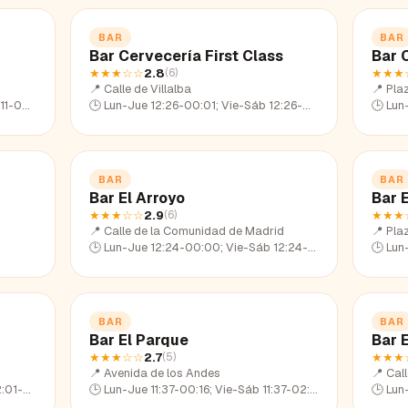
BAR
BAR
Bar Cervecería First Class
Bar 
★★★
☆☆
2.8
★★★
(
6
)
📍
Calle de Villalba
📍
Pla
1-23:08
🕒
Lun-Jue 12:26-00:01; Vie-Sáb 12:26-02:20; Dom 12:26-22:43
🕒
Lun-Ju
BAR
BAR
Bar El Arroyo
Bar 
★★★
☆☆
2.9
★★★
(
6
)
📍
Calle de la Comunidad de Madrid
📍
Plaz
🕒
Lun-Jue 12:24-00:00; Vie-Sáb 12:24-01:36; Dom 12:24-22:33
🕒
Lun-Ju
BAR
BAR
Bar El Parque
Bar 
★★★
☆☆
2.7
★★★
(
5
)
📍
Avenida de los Andes
📍
Cal
1-23:19
🕒
Lun-Jue 11:37-00:16; Vie-Sáb 11:37-02:19; Dom 11:37-23:28
🕒
Lun-Ju