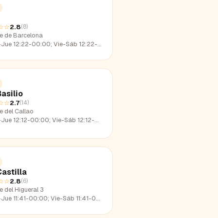
☆☆
2.8
(
8
)
le de Barcelona
e 12:22-00:00; Vie-Sáb 12:22-01:39; Dom 12:22-22:58
asilio
☆☆
2.7
(
14
)
e del Callao
e 12:12-00:00; Vie-Sáb 12:12-02:28; Dom 12:12-23:17
astilla
☆☆
2.8
(
6
)
e del Higueral 3
e 11:41-00:00; Vie-Sáb 11:41-02:13; Dom 11:41-23:16