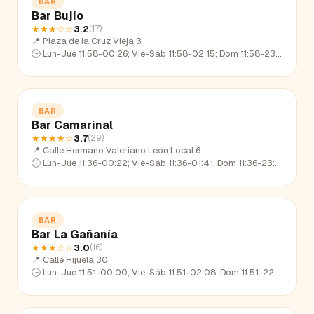
BAR
Bar Bujío
★★★
☆☆
3.2
(
17
)
📍
Plaza de la Cruz Vieja 3
🕒
Lun-Jue 11:58-00:26; Vie-Sáb 11:58-02:15; Dom 11:58-23:17
BAR
Bar Camarinal
★★★★
☆
3.7
(
29
)
📍
Calle Hermano Valeriano León Local 6
🕒
Lun-Jue 11:36-00:22; Vie-Sáb 11:36-01:41; Dom 11:36-23:12
BAR
Bar La Gañanía
★★★
☆☆
3.0
(
16
)
📍
Calle Hijuela 30
🕒
Lun-Jue 11:51-00:00; Vie-Sáb 11:51-02:08; Dom 11:51-22:44