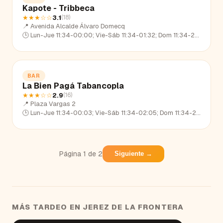
Kapote - Tribbeca
★★★
☆☆
3.1
(
18
)
📍
Avenida Alcalde Álvaro Domecq
🕒
Lun-Jue 11:34-00:00; Vie-Sáb 11:34-01:32; Dom 11:34-22:31
BAR
La Bien Pagá Tabancopla
★★★
☆☆
2.9
(
16
)
📍
Plaza Vargas 2
🕒
Lun-Jue 11:34-00:03; Vie-Sáb 11:34-02:05; Dom 11:34-22:39
Página
1
de
2
Siguiente →
MÁS TARDEO EN
JEREZ DE LA FRONTERA