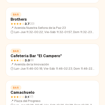
BAR
Brothers
★★★★
☆
3.7
(
33
)
📍
Avenida Nuestra Señora de la Paz 23
🕒
Lun-Jue 11:32-00:22; Vie-Sáb 11:32-01:57; Dom 11:32-23:05
BAR
Cafetería Bar "El Campero"
★★★
☆☆
3.0
(
9
)
📍
Avenida de la Innovación
🕒
Lun-Jue 11:46-00:18; Vie-Sáb 11:46-02:23; Dom 11:46-22:53
BAR
Camachuelo
★★★
☆☆
3.1
(
17
)
📍
Plaza del Progreso