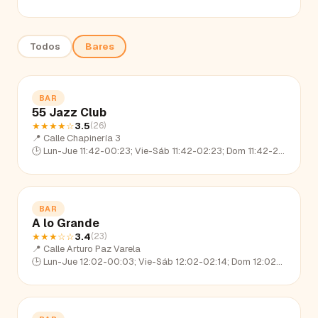
Todos
Bares
BAR
55 Jazz Club
★★★★
☆
3.5
(
26
)
📍
Calle Chapinería 3
🕒
Lun-Jue 11:42-00:23; Vie-Sáb 11:42-02:23; Dom 11:42-23:26
BAR
A lo Grande
★★★
☆☆
3.4
(
23
)
📍
Calle Arturo Paz Varela
🕒
Lun-Jue 12:02-00:03; Vie-Sáb 12:02-02:14; Dom 12:02-22:31