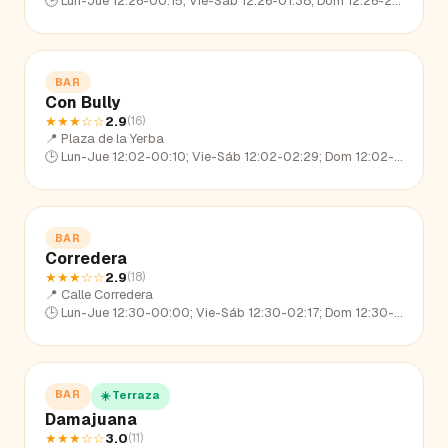
🕒
Lun-Jue 12:26-00:15; Vie-Sáb 12:26-01:38; Dom 12:26-23:23
BAR
Con Bully
★★★
☆☆
2.9
(
16
)
📍
Plaza de la Yerba
🕒
Lun-Jue 12:02-00:10; Vie-Sáb 12:02-02:29; Dom 12:02-23:17
BAR
Corredera
★★★
☆☆
2.9
(
18
)
📍
Calle Corredera
🕒
Lun-Jue 12:30-00:00; Vie-Sáb 12:30-02:17; Dom 12:30-22:33
BAR
☀️ Terraza
Damajuana
★★★
☆☆
3.0
(
11
)