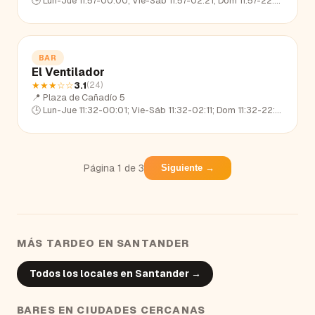
🕒
Lun-Jue 11:57-00:00; Vie-Sáb 11:57-02:21; Dom 11:57-22:57
BAR
El Ventilador
★★★
☆☆
3.1
(
24
)
📍
Plaza de Cañadío 5
🕒
Lun-Jue 11:32-00:01; Vie-Sáb 11:32-02:11; Dom 11:32-22:51
Página
1
de
3
Siguiente →
MÁS TARDEO EN
SANTANDER
Todos los locales en
Santander
→
BARES
EN CIUDADES CERCANAS