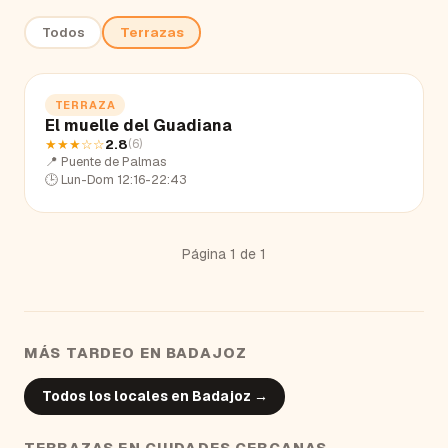
Todos
Terrazas
TERRAZA
El muelle del Guadiana
★★★
☆☆
2.8
(
6
)
📍
Puente de Palmas
🕒
Lun-Dom 12:16-22:43
Página
1
de
1
MÁS TARDEO EN
BADAJOZ
Todos los locales en
Badajoz
→
TERRAZAS
EN CIUDADES CERCANAS