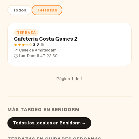
Todos
Terrazas
TERRAZA
Cafetería Costa Games 2
★★★
☆☆
3.2
(
15
)
📍
Calle de Amsterdam
🕒
Lun-Dom 11:47-22:30
Página
1
de
1
MÁS TARDEO EN
BENIDORM
Todos los locales en
Benidorm
→
TERRAZAS
EN CIUDADES CERCANAS