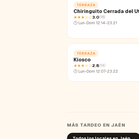
TERRAZA
Chiringuito Cerrada del U
★★★
☆☆
3.0
(
18
)
🕒
Lun-Dom 12:14-23:21
TERRAZA
Kiosco
★★★
☆☆
2.8
(
14
)
🕒
Lun-Dom 12:07-23:22
MÁS TARDEO EN
JAÉN
Todos los locales en
Jaén
→