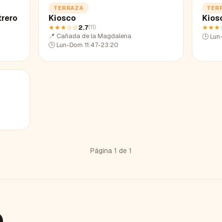
TERRAZA
TER
trero
Kiosco
Kios
★★★
☆☆
2.7
★★★
(
11
)
📍
Cañada de la Magdalena
🕒
Lun
🕒
Lun-Dom 11:47-23:20
Página
1
de
1