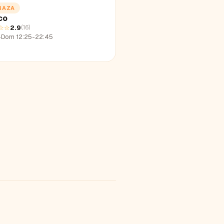
RAZA
co
☆☆
2.9
(
16
)
-Dom 12:25-22:45