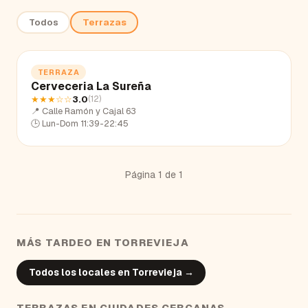
Todos
Terrazas
TERRAZA
Cerveceria La Sureña
★★★
☆☆
3.0
(
12
)
📍
Calle Ramón y Cajal 63
🕒
Lun-Dom 11:39-22:45
Página
1
de
1
MÁS TARDEO EN
TORREVIEJA
Todos los locales en
Torrevieja
→
TERRAZAS
EN CIUDADES CERCANAS