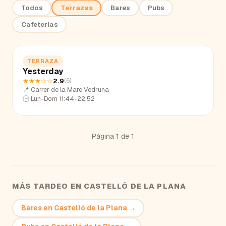
Todos
Terrazas
Bares
Pubs
Cafeterías
TERRAZA
Yesterday
★★★
☆☆
2.9
(
6
)
📍
Carrer de la Mare Vedruna
🕒
Lun-Dom 11:44-22:52
Página
1
de
1
MÁS TARDEO EN
CASTELLÓ DE LA PLANA
Bares
en
Castelló de la Plana
→