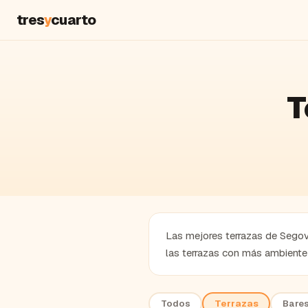
tres
y
cuarto
T
Las mejores terrazas de Segovi
las terrazas con más ambiente 
Todos
Terrazas
Bare