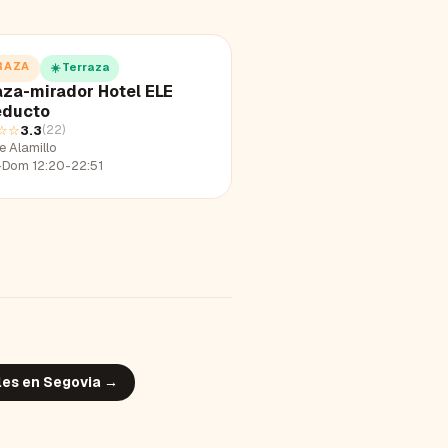
RAZA
☀️ Terraza
aza-mirador Hotel ELE
ducto
☆☆
3.3
(
22
)
e Alamillo
-Dom 12:20-22:51
les en
Segovia
→