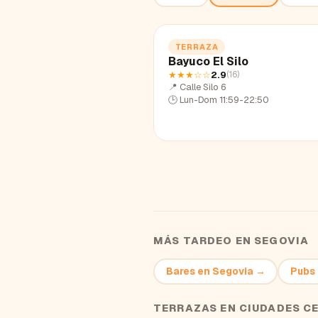
TERRAZA
Bayuco El Silo
★★★
☆☆
2.9
(
16
)
📍
Calle Silo 6
🕒
Lun-Dom 11:59-22:50
MÁS TARDEO EN
SEGOVIA
Bares
en
Segovia
→
Pubs
TERRAZAS
EN CIUDADES C