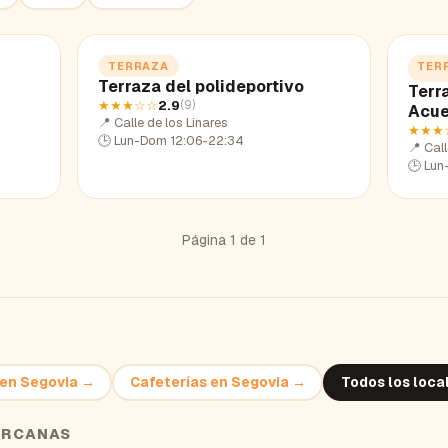
TERRAZA
TER
Terraza del polideportivo
Terr
★★★
☆☆
2.9
(
9
)
Acue
📍
Calle de los Linares
★★★
🕒
Lun-Dom 12:06-22:34
📍
Call
🕒
Lun
Página
1
de
1
en
Segovia
→
Cafeterías
en
Segovia
→
Todos los loca
ERCANAS