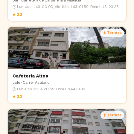
bar
· Carretera de Cartagena a Valencia
🕒
Lun-Jue 11:43-00:03; Vie-Sáb 11:43-01:59; Dom 11:43-23:25
★
3.3
☀️ Terraza
Cafetería Altea
cafe
· Carrer Astillero
🕒
Lun-Sáb 08:19-20:59; Dom 08:44-14:19
★
3.3
☀️ Terraza