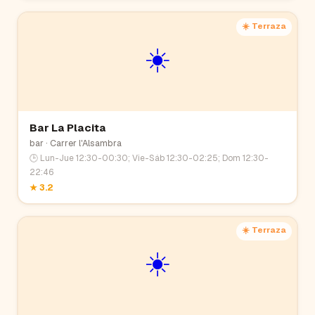
☀️ Terraza
☀️
Bar La Placita
bar
· Carrer l'Alsambra
🕒
Lun-Jue 12:30-00:30; Vie-Sáb 12:30-02:25; Dom 12:30-
22:46
★
3.2
☀️ Terraza
☀️