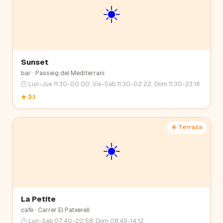
☀️
Sunset
bar
· Passeig del Mediterrani
🕒
Lun-Jue 11:30-00:00; Vie-Sáb 11:30-02:22; Dom 11:30-23:16
★
3.1
☀️ Terraza
☀️
La Petite
cafe
· Carrer El Patxerell
🕒
Lun-Sáb 07:40-20:58; Dom 08:49-14:12