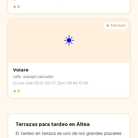
★
3
☀️ Terraza
☀️
Volare
cafe
· pasaje Llaurador
🕒
Lun-Sáb 08:01-20:37; Dom 08:46-13:45
★
3
Terrazas para tardeo en
Altea
El tardeo en terraza es uno de los grandes placeres