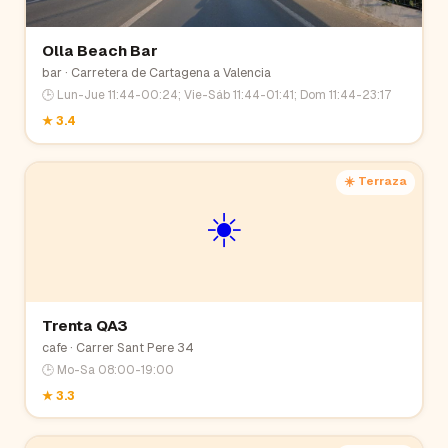
Olla Beach Bar
bar
· Carretera de Cartagena a Valencia
🕒
Lun-Jue 11:44-00:24; Vie-Sáb 11:44-01:41; Dom 11:44-23:17
★
3.4
☀️ Terraza
☀️
Trenta QA3
cafe
· Carrer Sant Pere 34
🕒
Mo-Sa 08:00-19:00
★
3.3