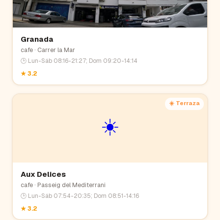
Granada
cafe
· Carrer la Mar
🕒
Lun-Sáb 08:16-21:27; Dom 09:20-14:14
★
3.2
☀️ Terraza
☀️
Aux Delices
cafe
· Passeig del Mediterrani
🕒
Lun-Sáb 07:54-20:35; Dom 08:51-14:16
★
3.2