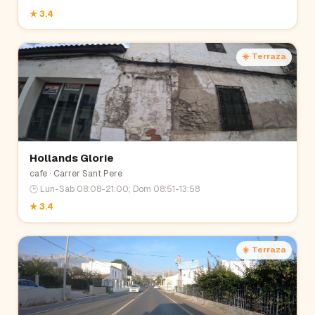
★
3.4
☀️ Terraza
Hollands Glorie
cafe
· Carrer Sant Pere
🕒
Lun-Sáb 08:08-21:00; Dom 08:51-13:58
★
3.4
☀️ Terraza