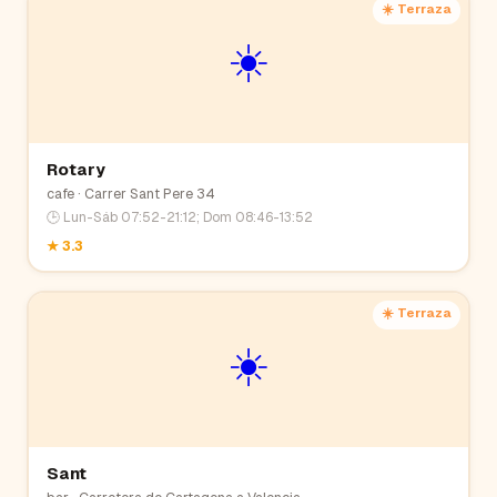
☀️ Terraza
☀️
Rotary
cafe
· Carrer Sant Pere 34
🕒
Lun-Sáb 07:52-21:12; Dom 08:46-13:52
★
3.3
☀️ Terraza
☀️
Sant