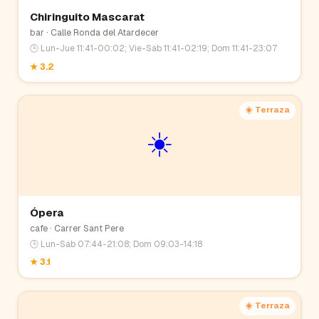
Chiringuito Mascarat
bar
· Calle Ronda del Atardecer
🕒
Lun-Jue 11:41-00:02; Vie-Sáb 11:41-02:19; Dom 11:41-23:07
★
3.2
☀️ Terraza
☀️
Ópera
cafe
· Carrer Sant Pere
🕒
Lun-Sáb 07:44-21:08; Dom 09:03-14:18
★
3.1
☀️ Terraza