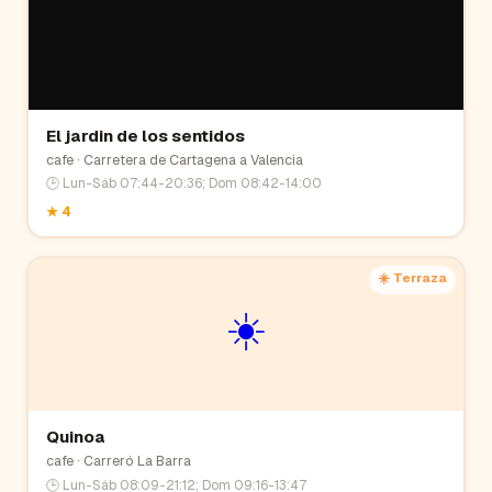
El jardin de los sentidos
cafe
· Carretera de Cartagena a Valencia
🕒
Lun-Sáb 07:44-20:36; Dom 08:42-14:00
★
4
☀️ Terraza
☀️
Quinoa
cafe
· Carreró La Barra
🕒
Lun-Sáb 08:09-21:12; Dom 09:16-13:47