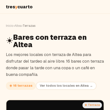
tres
y
cuarto
Inicio
›
Altea
›
Terrazas
Bares con terraza en
☀️
Altea
Los mejores locales con terraza de
Altea
para
disfrutar del tardeo al aire libre.
16 bares con terraza
donde pasar la tarde con una copa o un café en
buena compañía.
☀️
16
terrazas
Ver todos los locales en
Altea
→
☀️ Terraza