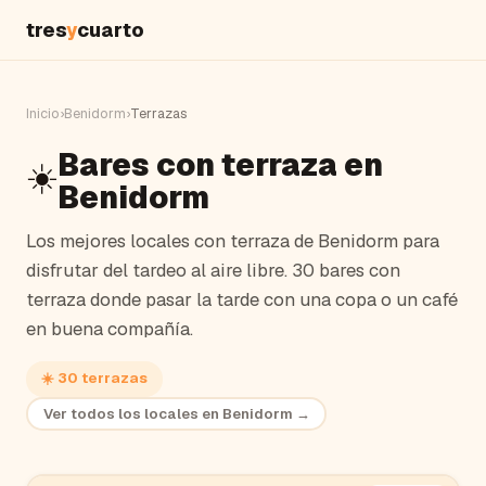
tres
y
cuarto
Inicio
›
Benidorm
›
Terrazas
Bares con terraza en
☀️
Benidorm
Los mejores locales con terraza de
Benidorm
para
disfrutar del tardeo al aire libre.
30 bares con
terraza donde pasar la tarde con una copa o un café
en buena compañía.
☀️
30
terrazas
Ver todos los locales en
Benidorm
→