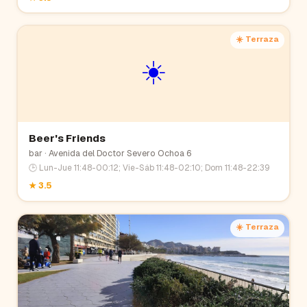
☀️ Terraza
☀️
Beer's Friends
bar
· Avenida del Doctor Severo Ochoa 6
🕒
Lun-Jue 11:48-00:12; Vie-Sáb 11:48-02:10; Dom 11:48-22:39
★
3.5
☀️ Terraza