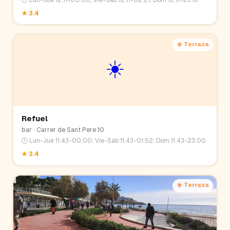
★
3.4
☀️ Terraza
☀️
Refuel
bar
· Carrer de Sant Pere 10
🕒
Lun-Jue 11:43-00:00; Vie-Sáb 11:43-01:52; Dom 11:43-23:00
★
3.4
☀️ Terraza