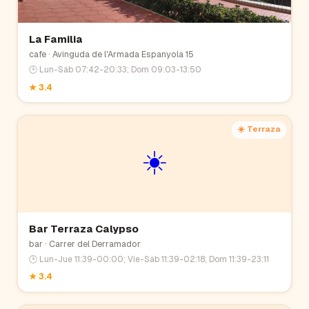
La Familia
cafe
· Avinguda de l'Armada Espanyola 15
🕒
Lun-Sáb 07:42-20:33; Dom 09:03-13:50
★
3.4
☀️ Terraza
☀️
Bar Terraza Calypso
bar
· Carrer del Derramador
🕒
Lun-Jue 11:39-00:00; Vie-Sáb 11:39-02:18; Dom 11:39-23:11
★
3.4