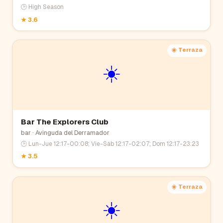
🕒
High Season
★
3.6
☀️ Terraza
☀️
Bar The Explorers Club
bar
· Avinguda del Derramador
🕒
Lun-Jue 12:17-00:08; Vie-Sáb 12:17-02:07; Dom 12:17-23:23
★
3.5
☀️ Terraza
☀️