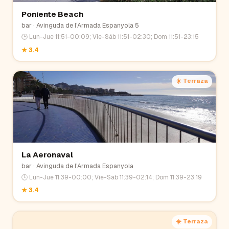
Poniente Beach
bar
· Avinguda de l'Armada Espanyola 5
🕒
Lun-Jue 11:51-00:09; Vie-Sáb 11:51-02:30; Dom 11:51-23:15
★
3.4
☀️ Terraza
La Aeronaval
bar
· Avinguda de l'Armada Espanyola
🕒
Lun-Jue 11:39-00:00; Vie-Sáb 11:39-02:14; Dom 11:39-23:19
★
3.4
☀️ Terraza