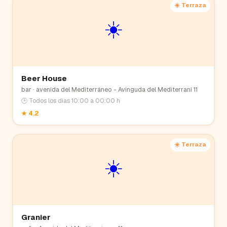
☀️ Terraza
☀️
Beer House
bar
· avenida del Mediterráneo - Avinguda del Mediterrani 11
🕒
Todos los días 10:00 a 00:00 h
★
4.2
☀️ Terraza
☀️
Granier