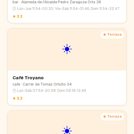
bar
· Alameda de l'Alcalde Pedro Zaragoza Orts 36
🕒
Lun-Jue 11:54-00:30; Vie-Sáb 11:54-01:46; Dom 11:54-22:47
★
3.3
☀️ Terraza
☀️
Café Troyano
cafe
· Carrer de Tomás Ortuño 34
🕒
Lun-Sáb 07:54-20:58; Dom 09:19-13:49
★
3.3
☀️ Terraza
☀️