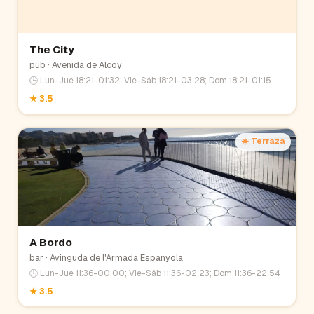
The City
pub
· Avenida de Alcoy
🕒
Lun-Jue 18:21-01:32; Vie-Sáb 18:21-03:28; Dom 18:21-01:15
★
3.5
☀️ Terraza
A Bordo
bar
· Avinguda de l'Armada Espanyola
🕒
Lun-Jue 11:36-00:00; Vie-Sáb 11:36-02:23; Dom 11:36-22:54
★
3.5