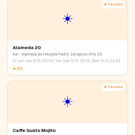
☀️ Terraza
☀️
Alameda 20
bar
· Alameda de l'Alcalde Pedro Zaragoza Orts 20
🕒
Lun-Jue 12:13-00:00; Vie-Sáb 12:13-02:12; Dom 12:13-22:43
★
3.3
☀️ Terraza
☀️
Caffe Gusto Mojito