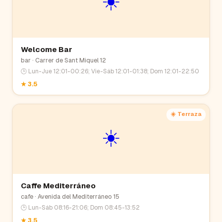
☀️
Welcome Bar
bar
· Carrer de Sant Miquel 12
🕒
Lun-Jue 12:01-00:26; Vie-Sáb 12:01-01:38; Dom 12:01-22:50
★
3.5
☀️ Terraza
☀️
Caffe Mediterráneo
cafe
· Avenida del Mediterráneo 15
🕒
Lun-Sáb 08:16-21:06; Dom 08:45-13:52
★
3.5