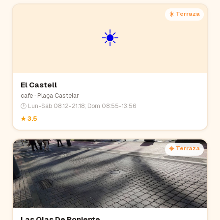
☀️ Terraza
☀️
El Castell
cafe
· Plaça Castelar
🕒
Lun-Sáb 08:12-21:18; Dom 08:55-13:56
★
3.5
☀️ Terraza
Las Olas De Poniente