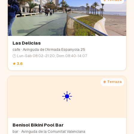
Las Delicias
cafe
· Avinguda de l'Armada Espanyola 25
🕒
Lun-Sáb 08:02-21:20; Dom 08:40-14:07
★
3.6
☀️ Terraza
☀️
Benisol Bikini Pool Bar
bar
· Avinguda de la Comunitat Valenciana