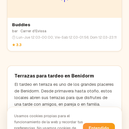
Buddies
bar
· Carrer d'Evissa
🕒
Lun-Jue 12:03-00:00; Vie-Sáb 12:03-01:56; Dom 12:03-23:11
★
3.3
Terrazas para tardeo en
Benidorm
El tardeo en terraza es uno de los grandes placeres
de
Benidorm
. Desde primavera hasta otoño, estos
locales abren sus terrazas para que disfrutes de
una tarde con amigos, en pareja o en familia.
Encuentra tu terraza favorita y descubre el ambiente
Usamos cookies propias para el
único del tardeo en
Benidorm
.
funcionamiento de la web y recordar tus
→ Todos los locales en
Benidorm
preferencias. No usamos cookies de
Entendido