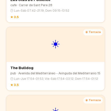
cafe
· Carrer de Sant Pere 28
🕒
Lun-Sáb 07:42-21:19; Dom 09:15-13:52
★
3.5
☀️ Terraza
☀️
The Bulldog
pub
· Avenida del Mediterráneo - Avinguda del Mediterranio 15
🕒
Lun-Jue 17:54-01:53; Vie-Sáb 17:54-03:12; Dom 17:54-01:12
★
3.5
☀️ Terraza