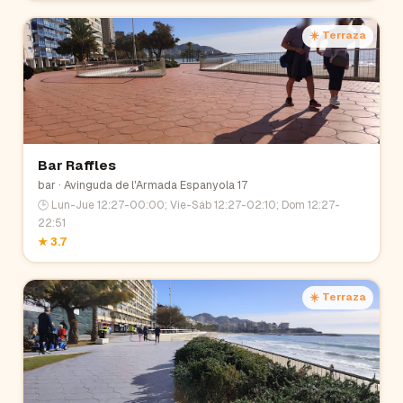
☀️ Terraza
Bar Raffles
bar
· Avinguda de l'Armada Espanyola 17
🕒
Lun-Jue 12:27-00:00; Vie-Sáb 12:27-02:10; Dom 12:27-
22:51
★
3.7
☀️ Terraza