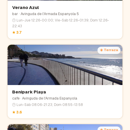
Verano Azul
bar
· Avinguda de l'Armada Espanyola 5
🕒
Lun-Jue 12:26-00:00; Vie-Sáb 12:26-01:39; Dom 12:26-
22:43
★
3.7
☀️ Terraza
Benipark Playa
cafe
· Avinguda de l'Armada Espanyola
🕒
Lun-Sáb 08:06-21:23; Dom 08:55-13:58
★
3.6
☀️ Terraza