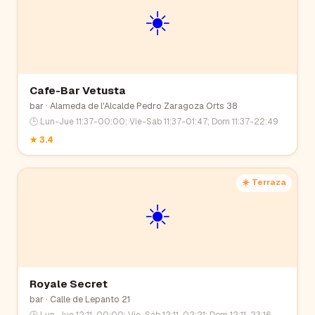
☀️
Cafe-Bar Vetusta
bar
· Alameda de l'Alcalde Pedro Zaragoza Orts 38
🕒
Lun-Jue 11:37-00:00; Vie-Sáb 11:37-01:47; Dom 11:37-22:49
★
3.4
☀️ Terraza
☀️
Royale Secret
bar
· Calle de Lepanto 21
🕒
Lun-Jue 12:11-00:00; Vie-Sáb 12:11-02:21; Dom 12:11-23:16