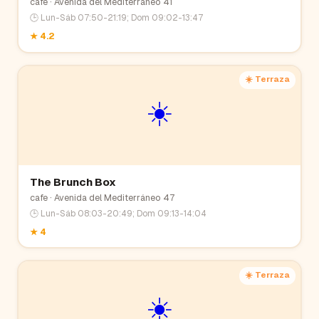
cafe
· Avenida del Mediterráneo 41
🕒
Lun-Sáb 07:50-21:19; Dom 09:02-13:47
★
4.2
☀️ Terraza
☀️
The Brunch Box
cafe
· Avenida del Mediterráneo 47
🕒
Lun-Sáb 08:03-20:49; Dom 09:13-14:04
★
4
☀️ Terraza
☀️