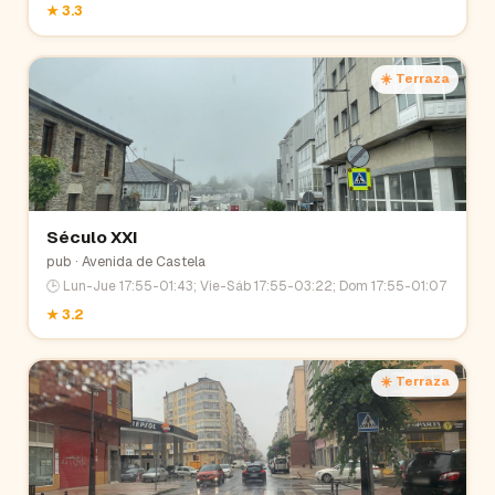
★
3.3
☀️ Terraza
Século XXI
pub
· Avenida de Castela
🕒
Lun-Jue 17:55-01:43; Vie-Sáb 17:55-03:22; Dom 17:55-01:07
★
3.2
☀️ Terraza