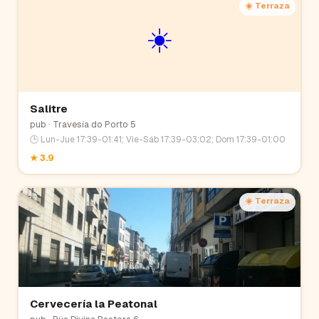
☀️ Terraza
☀️
Salitre
pub
· Travesía do Porto 5
🕒
Lun-Jue 17:39-01:41; Vie-Sáb 17:39-03:02; Dom 17:39-01:00
★
3.9
☀️ Terraza
Cervecería la Peatonal