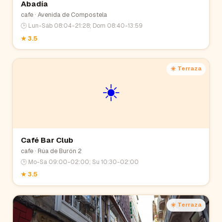
Abadía
cafe
· Avenida de Compostela
🕒
Lun-Sáb 08:04-21:28; Dom 08:40-13:59
★
3.5
☀️ Terraza
☀️
Café Bar Club
cafe
· Rúa de Burón 2
🕒
Mo-Sa 09:00-02:00; Su 10:30-02:00
★
3.5
☀️ Terraza