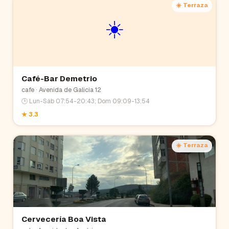
☀️ Terraza
☀️
Café-Bar Demetrio
cafe
· Avenida de Galicia 12
🕒
Lun-Sáb 07:54-20:43; Dom 09:09-13:54
★
3.3
☀️ Terraza
Cervecería Boa Vista