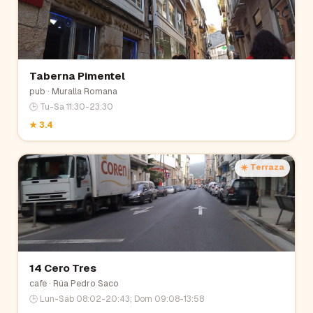
Taberna Pimentel
pub
· Muralla Romana
🕒
Tu-Sa 11:30-23:30
★
3.4
☀️ Terraza
14 Cero Tres
cafe
· Rúa Pedro Saco
🕒
Lun-Sáb 08:02-20:43; Dom 09:08-13:58