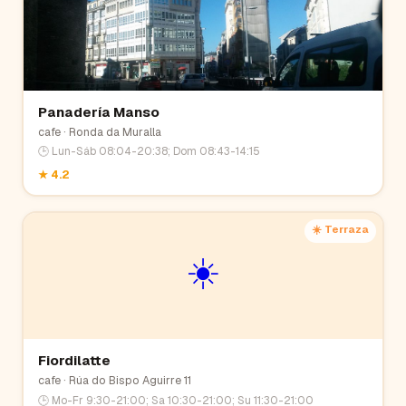
Panadería Manso
cafe
· Ronda da Muralla
🕒
Lun-Sáb 08:04-20:38; Dom 08:43-14:15
★
4.2
☀️ Terraza
☀️
Fiordilatte
cafe
· Rúa do Bispo Aguirre 11
🕒
Mo-Fr 9:30-21:00; Sa 10:30-21:00; Su 11:30-21:00