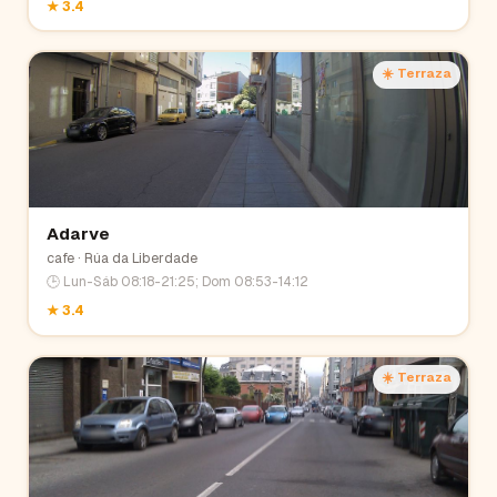
★
3.4
☀️ Terraza
Adarve
cafe
· Rúa da Liberdade
🕒
Lun-Sáb 08:18-21:25; Dom 08:53-14:12
★
3.4
☀️ Terraza