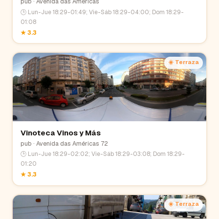
pub
· Avenida das Américas
🕒
Lun-Jue 18:29-01:49; Vie-Sáb 18:29-04:00; Dom 18:29-
01:08
★
3.3
☀️ Terraza
Vinoteca Vinos y Más
pub
· Avenida das Américas 72
🕒
Lun-Jue 18:29-02:02; Vie-Sáb 18:29-03:08; Dom 18:29-
01:20
★
3.3
☀️ Terraza