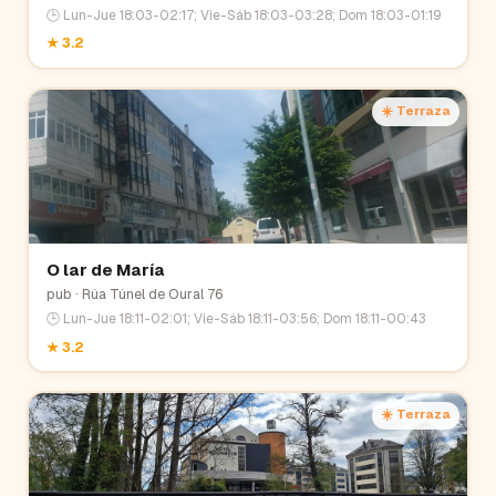
🕒
Lun-Jue 18:03-02:17; Vie-Sáb 18:03-03:28; Dom 18:03-01:19
★
3.2
☀️ Terraza
O lar de María
pub
· Rúa Túnel de Oural 76
🕒
Lun-Jue 18:11-02:01; Vie-Sáb 18:11-03:56; Dom 18:11-00:43
★
3.2
☀️ Terraza