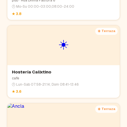
pub
· Rúa Divina Pastora 6
🕒
Mo-Su 00:00-03:00,08:00-24:00
★
3.8
☀️ Terraza
☀️
Hostería Calixtino
cafe
🕒
Lun-Sáb 07:58-21:14; Dom 08:41-13:46
★
3.6
☀️ Terraza