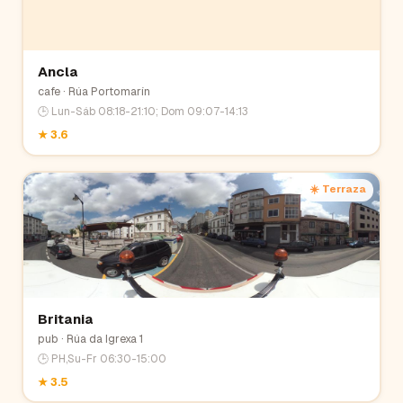
Ancla
cafe
· Rúa Portomarín
🕒
Lun-Sáb 08:18-21:10; Dom 09:07-14:13
★
3.6
☀️ Terraza
Britania
pub
· Rúa da Igrexa 1
🕒
PH,Su-Fr 06:30-15:00
★
3.5