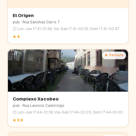
El Origen
pub
· Rúa Sánchez Carro 7
🕒
Lun-Jue 17:41-01:36; Vie-Sáb 17:41-03:35; Dom 17:41-00:57
★
4
☀️ Terraza
Complexo Xacobeo
pub
· Rúa Leoncio Cadórnigo
🕒
Lun-Jue 17:44-01:36; Vie-Sáb 17:44-03:25; Dom 17:44-01:00
★
3.9