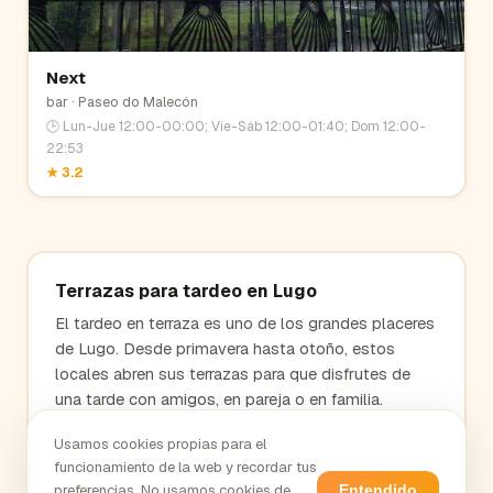
Next
bar
· Paseo do Malecón
🕒
Lun-Jue 12:00-00:00; Vie-Sáb 12:00-01:40; Dom 12:00-
22:53
★
3.2
Terrazas para tardeo en
Lugo
El tardeo en terraza es uno de los grandes placeres
de
Lugo
. Desde primavera hasta otoño, estos
locales abren sus terrazas para que disfrutes de
una tarde con amigos, en pareja o en familia.
Encuentra tu terraza favorita y descubre el ambiente
Usamos cookies propias para el
único del tardeo en
Lugo
.
funcionamiento de la web y recordar tus
→ Todos los locales en
Lugo
preferencias. No usamos cookies de
Entendido