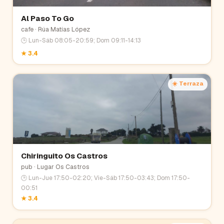
Al Paso To Go
cafe
· Rúa Matías López
🕒
Lun-Sáb 08:05-20:59; Dom 09:11-14:13
★
3.4
☀️ Terraza
Chiringuito Os Castros
pub
· Lugar Os Castros
🕒
Lun-Jue 17:50-02:20; Vie-Sáb 17:50-03:43; Dom 17:50-
00:51
★
3.4