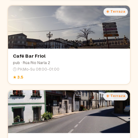
☀️ Terraza
Café Bar Friol
pub
· Rúa Río Narla 2
🕒
PH,Mo-Su 08:00-01:00
★
3.5
☀️ Terraza