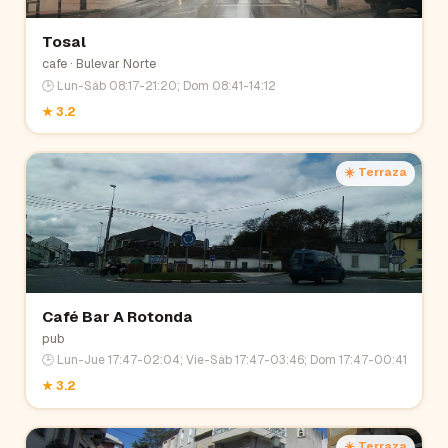
Tosal
cafe
· Bulevar Norte
🕒
Lun-Sáb 08:17-21:20; Dom 08:41-14:12
★
3.2
☀️ Terraza
Café Bar A Rotonda
pub
🕒
Lun-Jue 17:47-02:04; Vie-Sáb 17:47-03:46; Dom 17:47-00:41
★
3.2
☀️ Terraza