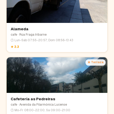
Alameda
cafe
· Rúa Fraga Iribarne
🕒
Lun-Sáb 07:55-20:57; Dom 08:56-13:43
★
3.3
☀️ Terraza
Cafetería as Pedreiras
cafe
· Avenida da Filarmónica Lucense
🕒
Mo-Fr 08:00-22:00; Sa 09:00-21:00