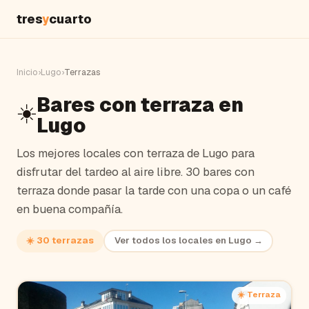
tres
y
cuarto
Inicio
›
Lugo
›
Terrazas
Bares con terraza en
☀️
Lugo
Los mejores locales con terraza de
Lugo
para
disfrutar del tardeo al aire libre.
30 bares con
terraza donde pasar la tarde con una copa o un café
en buena compañía.
☀️
30
terrazas
Ver todos los locales en
Lugo
→
☀️ Terraza