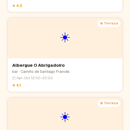
★
4.2
☀️ Terraza
☀️
Albergue O Abrigadoiro
bar
· Camiño de Santiago Francés
🕒
Apr-Oct 12:00-23:00
★
4.1
☀️ Terraza
☀️