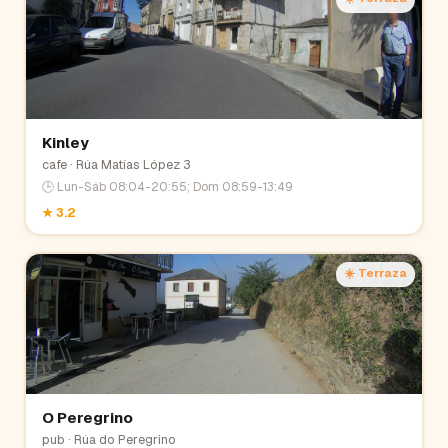
Kinley
cafe
· Rúa Matías López 3
🕒
Lun-Sáb 08:04-20:55; Dom 08:59-13:49
★
3.2
☀️ Terraza
O Peregrino
pub
· Rúa do Peregrino