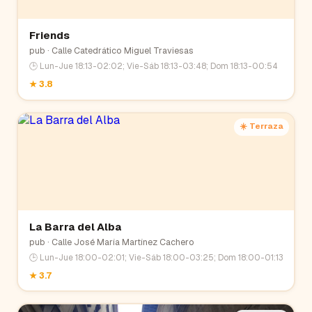
Friends
pub
· Calle Catedrático Miguel Traviesas
🕒
Lun-Jue 18:13-02:02; Vie-Sáb 18:13-03:48; Dom 18:13-00:54
★
3.8
☀️ Terraza
La Barra del Alba
pub
· Calle José María Martínez Cachero
🕒
Lun-Jue 18:00-02:01; Vie-Sáb 18:00-03:25; Dom 18:00-01:13
★
3.7