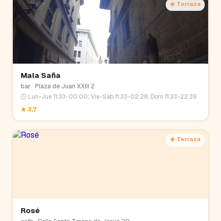
☀️ Terraza
Mala Saña
bar
· Plaza de Juan XXIII 2
🕒
Lun-Jue 11:33-00:00; Vie-Sáb 11:33-02:28; Dom 11:33-22:39
★
3.7
☀️ Terraza
Rosé