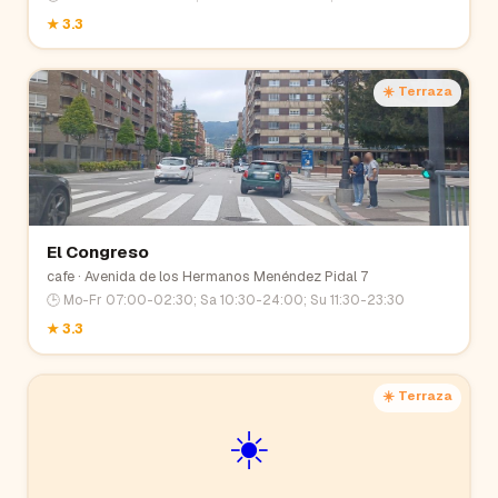
★
3.3
☀️ Terraza
El Congreso
cafe
· Avenida de los Hermanos Menéndez Pidal 7
🕒
Mo-Fr 07:00-02:30; Sa 10:30-24:00; Su 11:30-23:30
★
3.3
☀️ Terraza
☀️