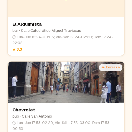
El Alquimista
bar
· Calle Catedrático Miguel Traviesas
🕒
Lun-Jue 12:24-00:05; Vie-Sáb 12:24-02:20; Dom 12:24-
22:32
★
3.3
☀️ Terraza
Chevrolet
pub
· Calle San Antonio
🕒
Lun-Jue 17:53-02:20; Vie-Sáb 17:53-03:00; Dom 17:53-
00:53