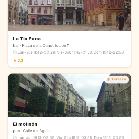
La Tía Paca
bar
· Plaza de la Constitución 11
🕒
Lun-Jue 11:42-00:29; Vie-Sáb 11:42-01:38; Dom 11:42-22:50
★
3.3
☀️ Terraza
El molinón
pub
· Calle del Águila
🕒
Lun-Jue 18:13-02:05; Vie-Sáb 18:13-03:25; Dom 18:13-00:59