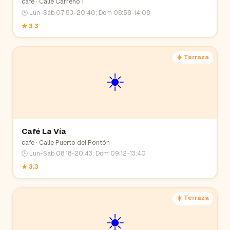
cafe
· Calle Carreño 1
🕒
Lun-Sáb 07:53-20:40; Dom 08:58-14:08
★
3.3
☀️ Terraza
☀️
Café La Vía
cafe
· Calle Puerto del Pontón
🕒
Lun-Sáb 08:18-20:43; Dom 09:12-13:40
★
3.3
☀️ Terraza
☀️