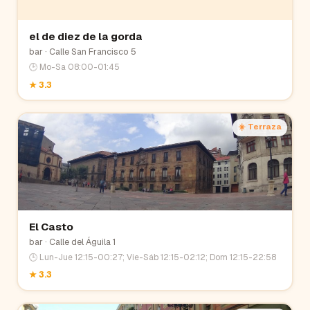
el de diez de la gorda
bar
· Calle San Francisco 5
🕒
Mo-Sa 08:00-01:45
★
3.3
☀️ Terraza
El Casto
bar
· Calle del Águila 1
🕒
Lun-Jue 12:15-00:27; Vie-Sáb 12:15-02:12; Dom 12:15-22:58
★
3.3