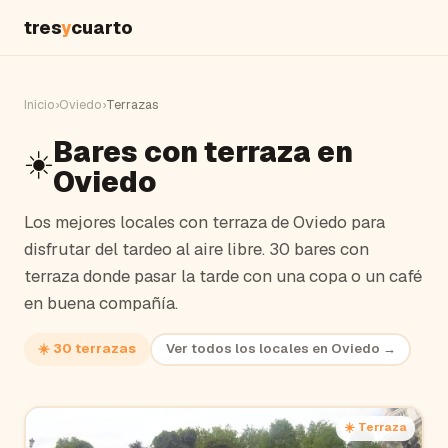
tres
y
cuarto
Inicio
›
Oviedo
›
Terrazas
Bares con terraza en
☀️
Oviedo
Los mejores locales con terraza de
Oviedo
para
disfrutar del tardeo al aire libre.
30 bares con
terraza donde pasar la tarde con una copa o un café
en buena compañía.
☀️
30
terrazas
Ver todos los locales en
Oviedo
→
☀️ Terraza