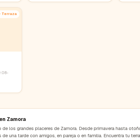
️ Terraza
9:08-
 en
Zamora
no de los grandes placeres de
Zamora
. Desde primavera hasta otoño
s de una tarde con amigos, en pareja o en familia. Encuentra tu terr