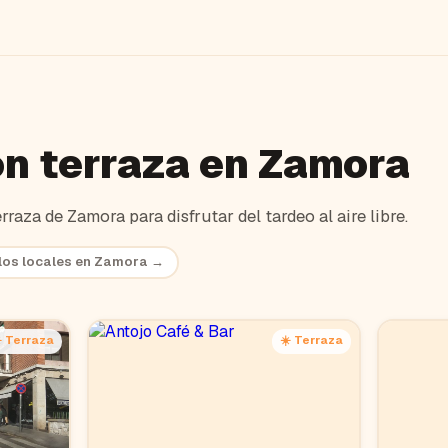
n terraza en
Zamora
erraza de
Zamora
para disfrutar del tardeo al aire libre.
los locales en
Zamora
→
️ Terraza
☀️ Terraza