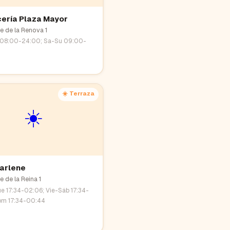
ería Plaza Mayor
le de la Renova 1
 08:00-24:00; Sa-Su 09:00-
☀️ Terraza
☀️
arlene
le de la Reina 1
e 17:34-02:06; Vie-Sáb 17:34-
om 17:34-00:44