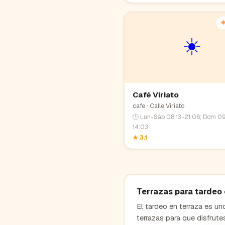
☀
☀️
Café Viriato
cafe
· Calle Viriato
🕒
Lun-Sáb 08:13-21:06; Dom 0
14:03
★
3.1
Terrazas para tardeo
El tardeo en terraza es u
terrazas para que disfrute