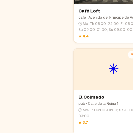
Café Loft
cafe
· Avenida del Príncipe de A
🕒
Mo-Th 08:00-24:00; Fr 08:
Sa 09:00-01:00; Su 09:00-00
★
4.4
☀
☀️
El Colmado
pub
· Calle de la Reina 1
🕒
Mo-Fr 09:00-01:00; Sa-Su 1
03:00
★
3.7