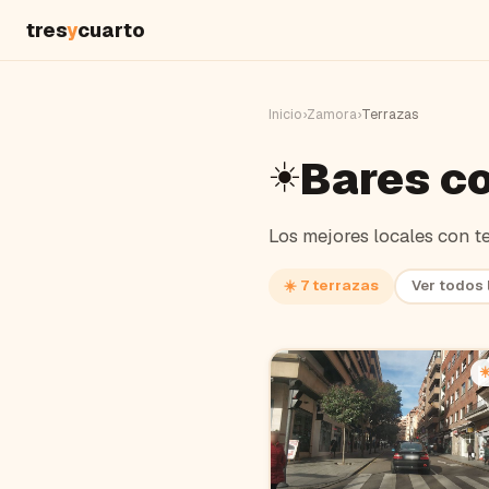
tres
y
cuarto
Inicio
›
Zamora
›
Terrazas
Bares co
☀️
Los mejores locales con t
☀️
7
terrazas
Ver todos 
☀