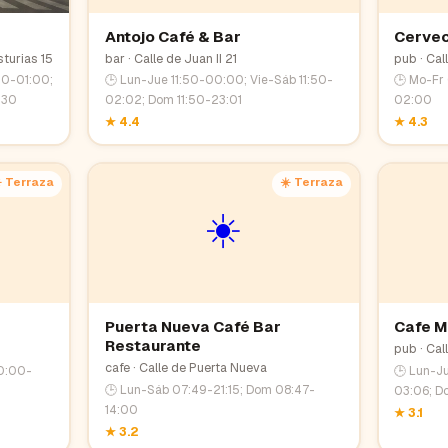
Antojo Café & Bar
Cervec
sturias 15
bar
· Calle de Juan II 21
pub
· Cal
00-01:00;
🕒
Lun-Jue 11:50-00:00; Vie-Sáb 11:50-
🕒
Mo-Fr
:30
02:02; Dom 11:50-23:01
02:00
★
4.4
★
4.3
️ Terraza
☀️ Terraza
☀️
Puerta Nueva Café Bar
Cafe M
Restaurante
pub
· Cal
cafe
· Calle de Puerta Nueva
0:00-
🕒
Lun-Ju
🕒
Lun-Sáb 07:49-21:15; Dom 08:47-
03:06; D
14:00
★
3.1
★
3.2