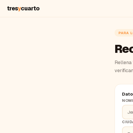
tres
y
cuarto
PARA 
Rec
Rellena 
verifica
Dato
NOMB
CIUD