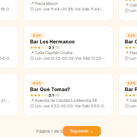
📍
Plaza Mayor
📍
Call
18-23:07
🕒
Lun-Jue 11:44-00:28; Vie-Sáb 11:44-01:44; Dom 11:44-23:04
🕒
Lun-Ju
BAR
BAR
Bar Los Hermanos
Bar 
★★★
☆☆
3.1
★★★
(
15
)
📍
Calle Capitán Ocaña
📍
Pla
54-22:56
🕒
Lun-Jue 12:23-00:29; Vie-Sáb 12:23-01:59; Dom 12:23-23:23
🕒
Lun-Ju
BAR
BAR
Bar Qué Tomas?
Bar 
★★★
☆☆
3.1
★★★
(
18
)
📍
Avenida de Castilla La Mancha 39
📍
Cal
1-22:56
🕒
Lun-Jue 11:53-00:00; Vie-Sáb 11:53-01:42; Dom 11:53-23:29
🕒
Lun-Ju
Página
1
de
5
Siguiente →