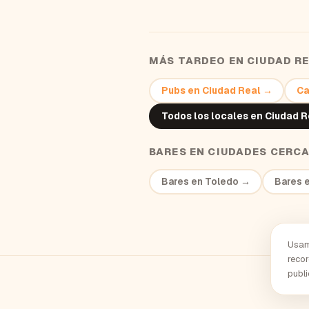
MÁS TARDEO EN
CIUDAD R
Pubs
en
Ciudad Real
→
Ca
Todos los locales en
Ciudad R
BARES
EN CIUDADES CERC
Bares
en
Toledo
→
Bares
Usam
recor
publi