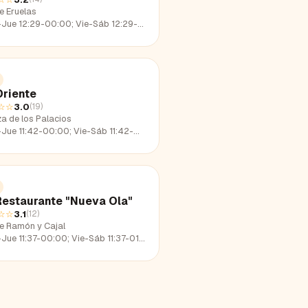
e Eruelas
e 12:29-00:00; Vie-Sáb 12:29-02:07; Dom 12:29-23:29
Oriente
☆☆
3.0
(
19
)
za de los Palacios
e 11:42-00:00; Vie-Sáb 11:42-02:02; Dom 11:42-22:58
Restaurante "Nueva Ola"
☆☆
3.1
(
12
)
le Ramón y Cajal
e 11:37-00:00; Vie-Sáb 11:37-01:34; Dom 11:37-23:22