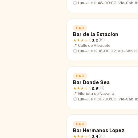
🕒
Lun-Jue 11:48-00:00; Vie-Sáb 11:48-02:26; Dom 11:4
BAR
Bar de la Estación
★★★
☆☆
3.0
(
19
)
📍
Calle de Albacete
🕒
Lun-Jue 12:16-00:02; Vie-Sáb 12:16-01:59; Dom 12:
BAR
Bar Donde Sea
★★★
☆☆
2.9
(
19
)
📍
Glorieta de Navarra
🕒
Lun-Jue 11:30-00:00; Vie-Sáb 11:30-02:16; Dom 11:3
BAR
Bar Hermanos López
★★★
☆☆
3.4
(
21
)