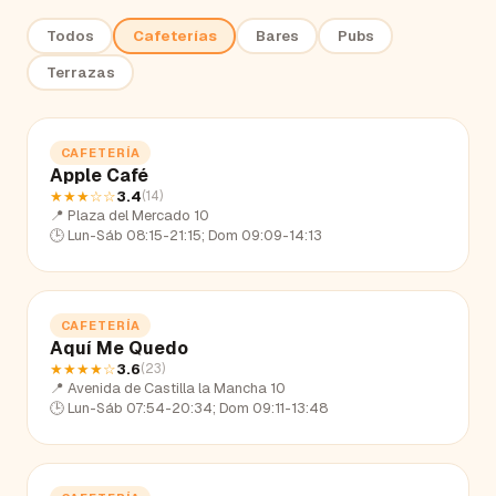
Todos
Cafeterías
Bares
Pubs
Terrazas
CAFETERÍA
Apple Café
★★★
☆☆
3.4
(
14
)
📍
Plaza del Mercado 10
🕒
Lun-Sáb 08:15-21:15; Dom 09:09-14:13
CAFETERÍA
Aquí Me Quedo
★★★★
☆
3.6
(
23
)
📍
Avenida de Castilla la Mancha 10
🕒
Lun-Sáb 07:54-20:34; Dom 09:11-13:48