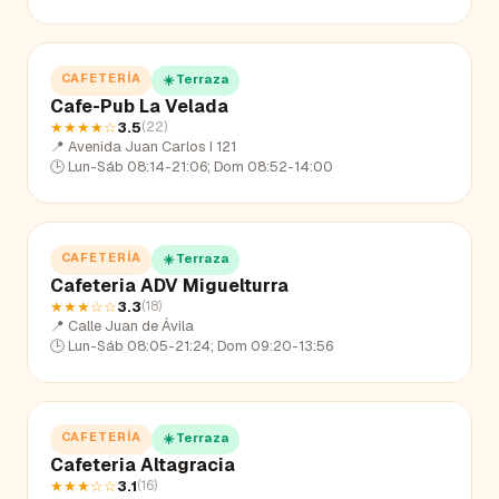
CAFETERÍA
☀️ Terraza
Cafe-Pub La Velada
★★★★
☆
3.5
(
22
)
📍
Avenida Juan Carlos I 121
🕒
Lun-Sáb 08:14-21:06; Dom 08:52-14:00
CAFETERÍA
☀️ Terraza
Cafeteria ADV Miguelturra
★★★
☆☆
3.3
(
18
)
📍
Calle Juan de Ávila
🕒
Lun-Sáb 08:05-21:24; Dom 09:20-13:56
CAFETERÍA
☀️ Terraza
Cafeteria Altagracia
★★★
☆☆
3.1
(
16
)