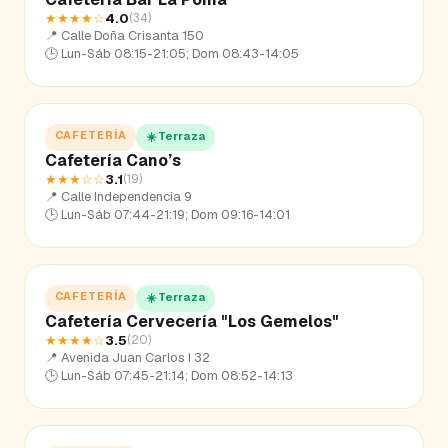
★★★★
☆
4.0
(
34
)
📍
Calle Doña Crisanta 150
🕒
Lun-Sáb 08:15-21:05; Dom 08:43-14:05
CAFETERÍA
☀️ Terraza
Cafetería Cano’s
★★★
☆☆
3.1
(
19
)
📍
Calle Independencia 9
🕒
Lun-Sáb 07:44-21:19; Dom 09:16-14:01
CAFETERÍA
☀️ Terraza
Cafetería Cervecería "Los Gemelos"
★★★★
☆
3.5
(
20
)
📍
Avenida Juan Carlos I 32
🕒
Lun-Sáb 07:45-21:14; Dom 08:52-14:13