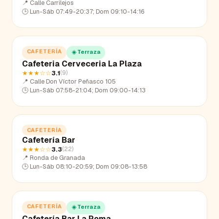
📍
Calle Carrilejos
🕒
Lun-Sáb 07:49-20:37; Dom 09:10-14:16
CAFETERÍA
☀️ Terraza
Cafeteria Cerveceria La Plaza
★★★
☆☆
3.1
(
9
)
📍
Calle Don Víctor Peñasco 105
🕒
Lun-Sáb 07:58-21:04; Dom 09:00-14:13
CAFETERÍA
Cafetería Bar
★★★
☆☆
3.3
(
22
)
📍
Ronda de Granada
🕒
Lun-Sáb 08:10-20:59; Dom 09:08-13:58
CAFETERÍA
☀️ Terraza
Cafetería Bar La Poma