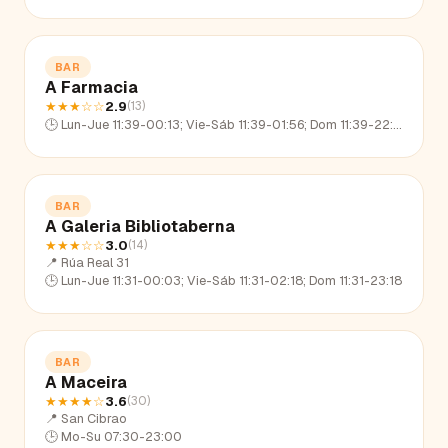
BAR
A Farmacia
★★★
☆☆
2.9
(
13
)
🕒
Lun-Jue 11:39-00:13; Vie-Sáb 11:39-01:56; Dom 11:39-22:52
BAR
A Galeria Bibliotaberna
★★★
☆☆
3.0
(
14
)
📍
Rúa Real 31
🕒
Lun-Jue 11:31-00:03; Vie-Sáb 11:31-02:18; Dom 11:31-23:18
BAR
A Maceira
★★★★
☆
3.6
(
30
)
📍
San Cibrao
🕒
Mo-Su 07:30-23:00