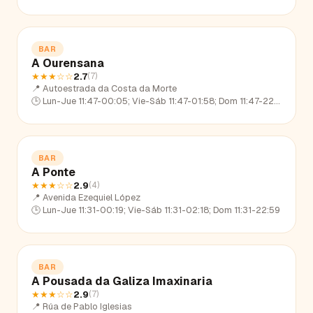
BAR
A Ourensana
★★★
☆☆
2.7
(
7
)
📍
Autoestrada da Costa da Morte
🕒
Lun-Jue 11:47-00:05; Vie-Sáb 11:47-01:58; Dom 11:47-22:40
BAR
A Ponte
★★★
☆☆
2.9
(
4
)
📍
Avenida Ezequiel López
🕒
Lun-Jue 11:31-00:19; Vie-Sáb 11:31-02:18; Dom 11:31-22:59
BAR
A Pousada da Galiza Imaxinaria
★★★
☆☆
2.9
(
7
)
📍
Rúa de Pablo Iglesias