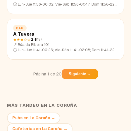
🕒
Lun-Jue 11:56-00:02; Vie-Sáb 11:56-01:47; Dom 11:56-22:50
BAR
A Tuvera
★★★
☆☆
3.1
(
19
)
📍
Rúa da Ribeira 101
🕒
Lun-Jue 11:41-00:23; Vie-Sáb 11:41-02:08; Dom 11:41-22:40
Página
1
de
20
Siguiente →
MÁS TARDEO EN
LA CORUÑA
Pubs
en
La Coruña
→
Cafeterías
en
La Coruña
→