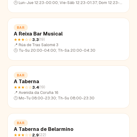
🕒
Lun-Jue 12:23-00:00; Vie-Sáb 12:23-01:37; Dom 12:23-22:48
BAR
A Reixa Bar Musical
★★★
☆☆
3.3
(
19
)
📍
Rúa de Tras Salomé 3
🕒
Tu-Su 20:00-04:00; Th-Sa 20:00-04:30
BAR
A Taberna
★★★
☆☆
3.4
(
19
)
📍
Avenida da Coruña 16
🕒
Mo-Tu 08:00-23:30; Th-Su 08:00-23:30
BAR
A Taberna de Belarmino
★★★
☆☆
2.9
(
22
)