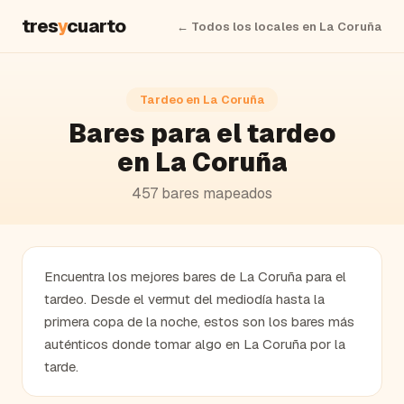
tres
y
cuarto
← Todos los locales en
La Coruña
Tardeo en
La Coruña
Bares
para el tardeo
en
La Coruña
457
bares
mapeados
Encuentra los mejores bares de La Coruña para el
tardeo. Desde el vermut del mediodía hasta la
primera copa de la noche, estos son los bares más
auténticos donde tomar algo en La Coruña por la
tarde.