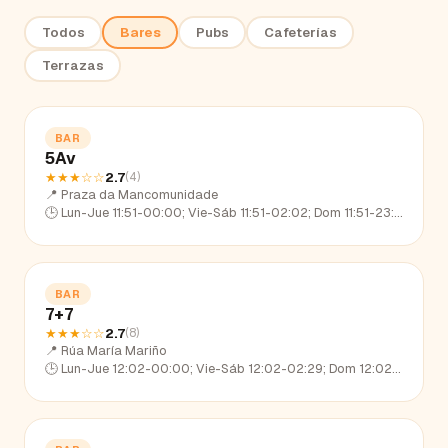
Todos
Bares
Pubs
Cafeterías
Terrazas
BAR
5Av
★★★
☆☆
2.7
(
4
)
📍
Praza da Mancomunidade
🕒
Lun-Jue 11:51-00:00; Vie-Sáb 11:51-02:02; Dom 11:51-23:14
BAR
7+7
★★★
☆☆
2.7
(
8
)
📍
Rúa María Mariño
🕒
Lun-Jue 12:02-00:00; Vie-Sáb 12:02-02:29; Dom 12:02-22:48