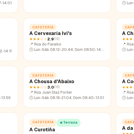
-14:01
🕒
Lun
CAFETERÍA
CAF
A Cervexaría Ivi's
A Ch
★★★
☆☆
2.9
★★★
(
19
)
📍
Rúa do Paraíso
📍
Rúa
🕒
Lun-Sáb 08:12-20:44; Dom 08:50-14:09
🕒
Lun
-14:11
CAFETERÍA
CAF
A Chousa d'Abaixo
A Co
★★★
☆☆
3.0
★★★
(
18
)
📍
Rúa Juan Díaz Porlier
📍
Rúa
-13:55
🕒
Lun-Sáb 08:16-21:04; Dom 08:40-13:51
🕒
Lun
CAFETERÍA
CAF
☀️ Terraza
A da
A Curotiña
★★★