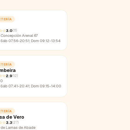
ETERÍA
☆☆
3.0
(
11
)
 Concepción Arenal 67
-Sáb 07:56-20:51; Dom 09:12-13:54
ETERÍA
mbeira
☆☆
2.9
(
12
)
50
-Sáb 07:41-20:41; Dom 09:15-14:00
ETERÍA
sa de Vero
☆☆
3.3
(
27
)
 de Lamas de Abade