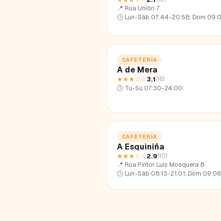
📍
Rúa Unión 7
🕒
Lun-Sáb 07:44-20:58; Dom 09:09-
CAFETERÍA
A de Mera
★★★
☆☆
3.1
(
16
)
🕒
Tu-Su 07:30-24:00
CAFETERÍA
A Esquiniña
★★★
☆☆
2.9
(
10
)
📍
Rúa Pintor Luis Mosquera 8
🕒
Lun-Sáb 08:13-21:01; Dom 09:06