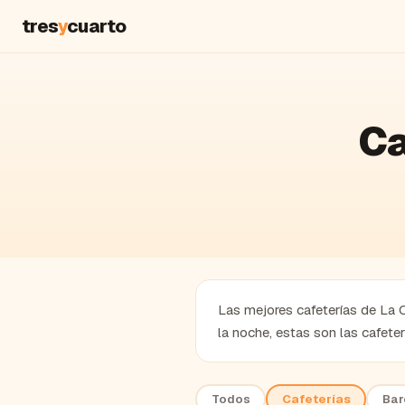
tres
y
cuarto
Ca
Las mejores cafeterías de La C
la noche, estas son las cafet
Todos
Cafeterías
Bar