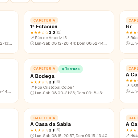
CAFETERÍA
CAF
1ª Estación
67
★★★
☆☆
3.2
★★★
(
12
)
📍
Rúa de Anxeriz 13
📍
Rúa
13:57
🕒
Lun-Sáb 08:12-20:44; Dom 08:52-14:17
🕒
Lun
CAFETERÍA
CAF
☀️ Terraza
A Ca
A Bodega
★★★
★★★
☆☆
3.1
(
16
)
📍
N5
📍
Rúa Cristóbal Colón 1
14:09
🕒
Lun
🕒
Lun-Sáb 08:00-21:23; Dom 09:18-13:42
CAFETERÍA
CAF
A Casa da Sabia
A Ca
★★★
☆☆
3.1
★★★
(
15
)
📍
Rúa
🕒
Lun-Sáb 08:15-20:57; Dom 09:15-13:40