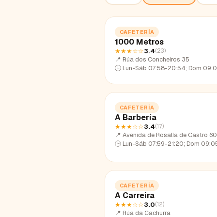
CAFETERÍA
1000 Metros
★★★
☆☆
3.4
(
23
)
📍
Rúa dos Concheiros 35
🕒
Lun-Sáb 07:58-20:54; Dom 09:02-
CAFETERÍA
A Barbería
★★★
☆☆
3.4
(
17
)
📍
Avenida de Rosalía de Castro 60
🕒
Lun-Sáb 07:59-21:20; Dom 09:05-
CAFETERÍA
A Carreira
★★★
☆☆
3.0
(
12
)
📍
Rúa da Cachurra