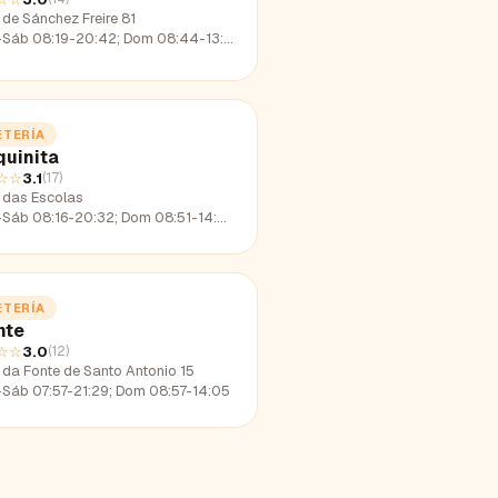
de Sánchez Freire 81
-Sáb 08:19-20:42; Dom 08:44-13:50
ETERÍA
quinita
☆☆
3.1
(
17
)
 das Escolas
Sáb 08:16-20:32; Dom 08:51-14:02
ETERÍA
nte
☆☆
3.0
(
12
)
 da Fonte de Santo Antonio 15
-Sáb 07:57-21:29; Dom 08:57-14:05