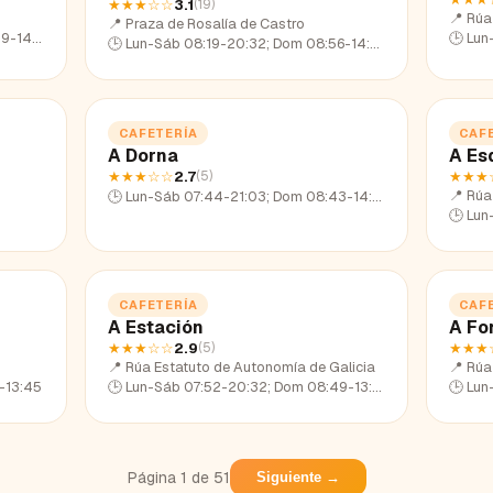
★★★
☆☆
3.1
(
19
)
📍
Rúa 
📍
Praza de Rosalía de Castro
14:04
🕒
Lun
🕒
Lun-Sáb 08:19-20:32; Dom 08:56-14:14
CAFETERÍA
CAF
A Dorna
A Es
★★★
☆☆
2.7
★★★
(
5
)
📍
Rúa
🕒
Lun-Sáb 07:44-21:03; Dom 08:43-14:15
🕒
Lun-
CAFETERÍA
CAF
A Estación
A Fo
★★★
☆☆
2.9
★★★
(
5
)
📍
Rúa Estatuto de Autonomía de Galicia
📍
Rúa
-13:45
🕒
Lun-Sáb 07:52-20:32; Dom 08:49-13:49
🕒
Lun
Página
1
de
51
Siguiente →