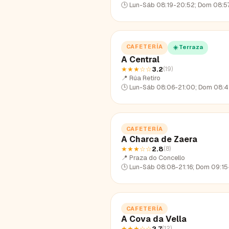
🕒
Lun-Sáb 08:19-20:52; Dom 08:57
CAFETERÍA
☀️ Terraza
A Central
★★★
☆☆
3.2
(
19
)
📍
Rúa Retiro
🕒
Lun-Sáb 08:06-21:00; Dom 08:42
CAFETERÍA
A Charca de Zaera
★★★
☆☆
2.8
(
8
)
📍
Praza do Concello
🕒
Lun-Sáb 08:08-21:16; Dom 09:15
CAFETERÍA
A Cova da Vella
★★★
☆☆
2.7
(
12
)