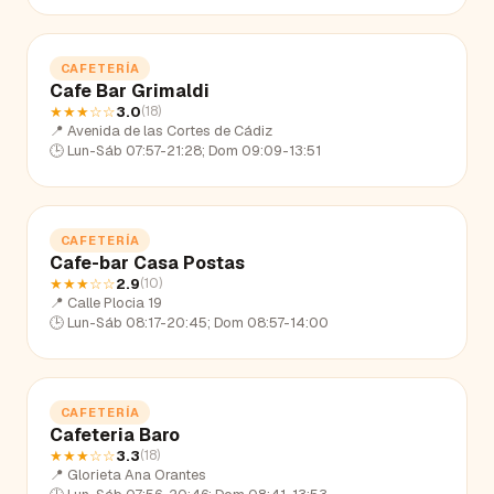
CAFETERÍA
Cafe Bar Grimaldi
★★★
☆☆
3.0
(
18
)
📍
Avenida de las Cortes de Cádiz
🕒
Lun-Sáb 07:57-21:28; Dom 09:09-13:51
CAFETERÍA
Cafe-bar Casa Postas
★★★
☆☆
2.9
(
10
)
📍
Calle Plocia 19
🕒
Lun-Sáb 08:17-20:45; Dom 08:57-14:00
CAFETERÍA
Cafeteria Baro
★★★
☆☆
3.3
(
18
)
📍
Glorieta Ana Orantes