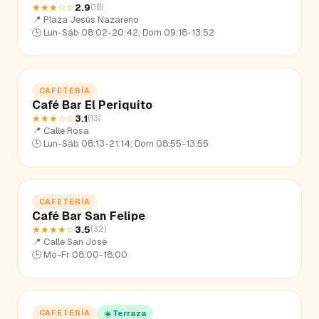
★★★
☆☆
2.9
(
18
)
📍
Plaza Jesús Nazareno
🕒
Lun-Sáb 08:02-20:42; Dom 09:18-13:52
CAFETERÍA
Café Bar El Periquito
★★★
☆☆
3.1
(
13
)
📍
Calle Rosa
🕒
Lun-Sáb 08:13-21:14; Dom 08:55-13:55
CAFETERÍA
Café Bar San Felipe
★★★★
☆
3.5
(
32
)
📍
Calle San José
🕒
Mo-Fr 08:00-18:00
CAFETERÍA
☀️ Terraza