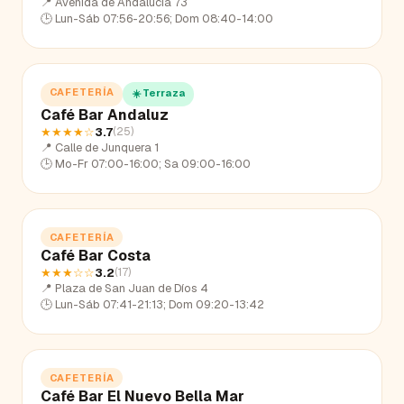
📍
Avenida de Andalucía 73
🕒
Lun-Sáb 07:56-20:56; Dom 08:40-14:00
CAFETERÍA
☀️ Terraza
Café Bar Andaluz
★★★★
☆
3.7
(
25
)
📍
Calle de Junquera 1
🕒
Mo-Fr 07:00-16:00; Sa 09:00-16:00
CAFETERÍA
Café Bar Costa
★★★
☆☆
3.2
(
17
)
📍
Plaza de San Juan de Díos 4
🕒
Lun-Sáb 07:41-21:13; Dom 09:20-13:42
CAFETERÍA
Café Bar El Nuevo Bella Mar