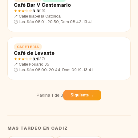
Café Bar V Centemario
★★★
☆☆
3.3
(
19
)
📍
Calle Isabel la Católica
🕒
Lun-Sáb 08:01-20:50; Dom 08:42-13:41
CAFETERÍA
Café de Levante
★★★
☆☆
3.1
(
27
)
📍
Calle Rosario 35
🕒
Lun-Sáb 08:00-20:44; Dom 09:19-13:41
Página
1
de
3
Siguiente →
MÁS TARDEO EN
CÁDIZ