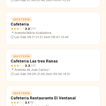
🕒
Lun-Sáb 07:56-20:46; Dom 08:41-13:53
CAFETERÍA
Cafetería
★★★
☆☆
3.2
(
20
)
📍
Avenida María Auxiliadora
🕒
Lun-Sáb 08:17-21:21; Dom 08:47-13:45
CAFETERÍA
Cafetería Las tres Ranas
★★★
☆☆
3.3
(
24
)
📍
Avenida de Juan Carlos I
🕒
Lun-Sáb 08:09-21:26; Dom 09:06-14:01
CAFETERÍA
Cafetería Restaurante El Ventanal
★★★
☆☆
3.1
(
18
)