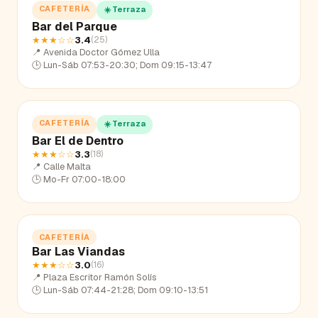
CAFETERÍA
☀️ Terraza
Bar del Parque
★★★
☆☆
3.4
(
25
)
📍
Avenida Doctor Gómez Ulla
🕒
Lun-Sáb 07:53-20:30; Dom 09:15-13:47
CAFETERÍA
☀️ Terraza
Bar El de Dentro
★★★
☆☆
3.3
(
18
)
📍
Calle Malta
🕒
Mo-Fr 07:00-18:00
CAFETERÍA
Bar Las Viandas
★★★
☆☆
3.0
(
16
)
📍
Plaza Escritor Ramón Solís
🕒
Lun-Sáb 07:44-21:28; Dom 09:10-13:51