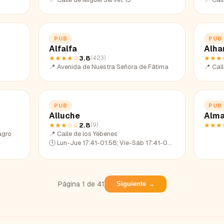
PUB
PUB
Alfalfa
Alha
★★★★
☆
3.8
★★★
(
423
)
📍
Avenida de Nuestra Señora de Fátima
📍
Cal
PUB
PUB
Alluche
Alm
★★★
☆☆
2.8
★★★
(
9
)
agro
📍
Calle de los Yébenes
🕒
Lun-Jue 17:41-01:58; Vie-Sáb 17:41-03:57; Dom 17:41-00:49
Página
1
de
41
Siguiente →