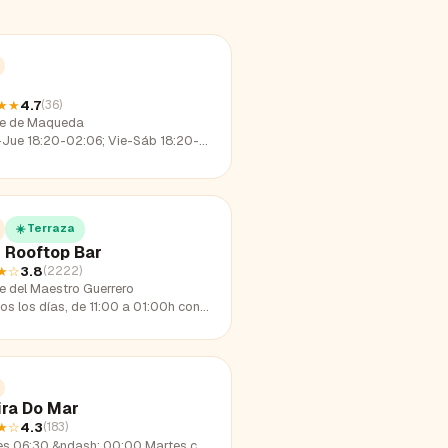
★★
4.7
(
36
)
le de Maqueda
e 18:20-02:06; Vie-Sáb 18:20-03:54; Dom 18:20-01:07
☀️ Terraza
 Rooftop Bar
★
☆
3.8
(
2222
)
e del Maestro Guerrero
os días, de 11:00 a 01:00h con horario de cocina de 12:00 a 23:30h
ira Do Mar
★
☆
4.3
(
183
)
6:30 &ndash; 00:00 Martes cerrado Miércoles 06:30 &ndash; 00:00