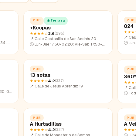
PUB
PUB
☀️ Terraza
024
+Kcopas
★★★
★★★★
☆
3.6
(
295
)
📍
Cal
📍
Calle Costanilla de San Andrés 20
4-00:53
🕒
Lun-Ju
🕒
Lun-Jue 17:50-02:20; Vie-Sáb 17:50-03:32; Dom 17:50-01:07
PUB
PUB
13 notas
360º
★★★★
☆
4.2
(
337
)
★★★
📍
Calle de Jesús Aprendiz 19
📍
Call
-03:00
🕒
Todos l
PUB
PUB
A Hurtadillas
A Ve
★★★★
☆
4.2
★★★
(
327
)
📍
Calle de Monasterio de Samos
🕒
Lunes 0