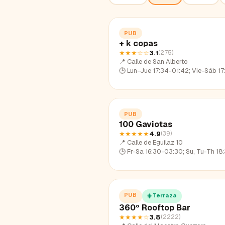
PUB
+ k copas
★★★
☆☆
3.1
(
275
)
📍
Calle de San Alberto
🕒
Lun-Jue 17:34-01:42; Vie-Sáb 17:34-03:23; Dom 17:3
PUB
100 Gaviotas
★★★★★
4.9
(
39
)
📍
Calle de Eguilaz 10
🕒
Fr-Sa 16:30-03:30; Su, Tu-Th 18:30
PUB
☀️ Terraza
360º Rooftop Bar
★★★★
☆
3.8
(
2222
)