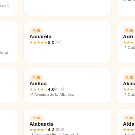
0 a 23:30h
PUB
PUB
Acuarela
Adri
★★★★★
5.0
★★★
(
56
)
📍
Call
W LESS
PUB
PUB
Ainhoa
Akal
★★★★
☆
4.0
★★★
(
234
)
📍
Avenida de la Albufera
📍
Cal
PUB
PUB
Alabanda
Alda
★★★★
☆
4.2
★★★
(
609
)
📍
Calle de Miguel Servet 15
📍
Cal