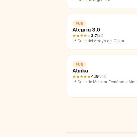
PUB
Alegría 3.0
★★★★
☆
3.7
(
20
)
📍
Calle del Arroyo del Olivar
PUB
Alinka
★★★★★
4.8
(
345
)
📍
Calle de Melchor Fernández Alm