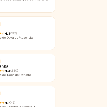
★
☆
4.3
(
192
)
e de Oliva de Plasencia
anka
★
☆
4.3
(
240
)
le del Doce de Octubre 22
★★
4.7
(
48
)
le de Anastasio Herrero 4