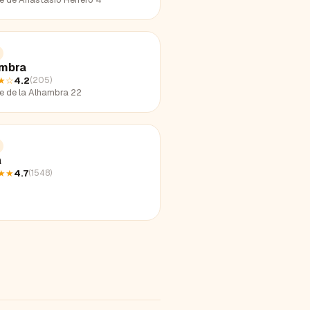
mbra
★
☆
4.2
(
205
)
le de la Alhambra 22
a
★★
4.7
(
1548
)