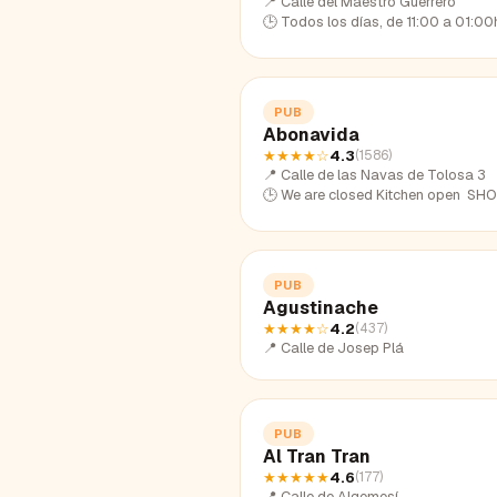
📍
Calle del Maestro Guerrero
🕒
Todos los días, de 11:00 a 01:00h con horario de cocina de 12:0
PUB
Abonavida
★★★★
☆
4.3
(
1586
)
📍
Calle de las Navas de Tolosa 3
🕒
We are closed Kitchen open SHOW MORE SHO
PUB
Agustinache
★★★★
☆
4.2
(
437
)
📍
Calle de Josep Plá
PUB
Al Tran Tran
★★★★★
4.6
(
177
)
📍
Calle de Algemesí