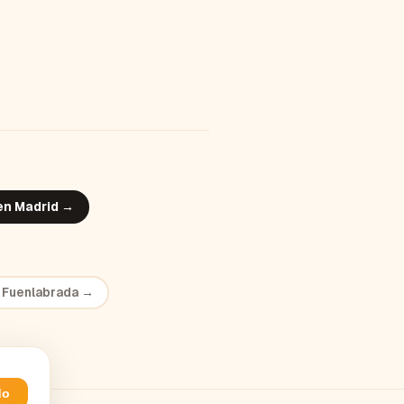
 en
Madrid
→
n
Fuenlabrada
→
do