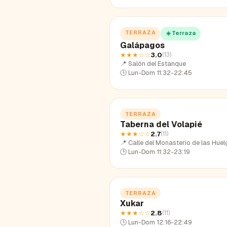
TERRAZA
☀️ Terraza
Galápagos
★★★
☆☆
3.0
(
13
)
📍
Salón del Estanque
🕒
Lun-Dom 11:32-22:45
TERRAZA
Taberna del Volapié
★★★
☆☆
2.7
(
11
)
📍
Calle del Monasterio de las Hue
🕒
Lun-Dom 11:32-23:19
TERRAZA
Xukar
★★★
☆☆
2.8
(
11
)
🕒
Lun-Dom 12:16-22:49