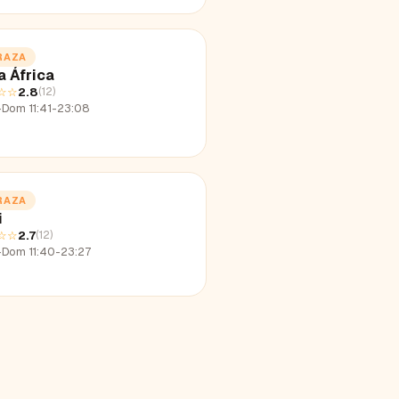
RAZA
a África
☆☆
2.8
(
12
)
-Dom 11:41-23:08
RAZA
i
☆☆
2.7
(
12
)
-Dom 11:40-23:27