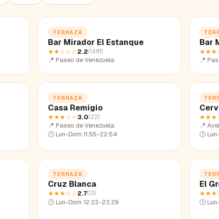
TERRAZA
TER
Bar Mirador El Estanque
Bar 
★★
☆☆☆
2.2
★★★
(
1481
)
📍
Paseo de Venezuela
📍
Pas
TERRAZA
TER
Casa Remigio
Cerv
★★★
☆☆
3.0
★★★
(
22
)
📍
Paseo de Venezuela
📍
Aven
🕒
Lun-Dom 11:55-22:54
🕒
Lun
TERRAZA
TER
Cruz Blanca
El G
★★★
☆☆
2.7
★★★
(
13
)
🕒
Lun-Dom 12:22-23:29
🕒
Lun