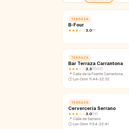
TERRAZA
B-Four
★★★
☆☆
3.0
(
1
)
TERRAZA
Bar Terraza Carrantona
★★★
☆☆
3.3
(
1002
)
📍
Calle de la Fuente Carrantona
🕒
Lun-Dom 11:44-22:32
TERRAZA
Cervercería Serrano
★★★
☆☆
3.0
(
14
)
📍
Calle de Serrano
🕒
Lun-Dom 11:54-22:41