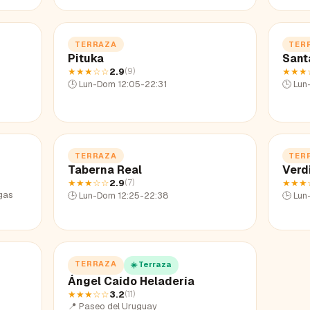
TERRAZA
TER
Pituka
Sant
★★★
☆☆
2.9
★★★
(
9
)
🕒
Lun-Dom 12:05-22:31
🕒
Lun
TERRAZA
TER
Taberna Real
Verd
★★★
☆☆
2.9
★★★
(
7
)
lgas
🕒
Lun-Dom 12:25-22:38
🕒
Lun
TERRAZA
☀️ Terraza
Ángel Caído Heladería
★★★
☆☆
3.2
(
11
)
📍
Paseo del Uruguay