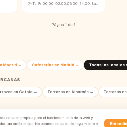
🕒
Tu-Fr 00:00-02:00,08:00-24:00; Sa-Mo 00:00-02:30,08:00-24:00; PH -1 08:00-24:00; PH 00:00-02:30,08:00-24:00; PH +1 00:00-02:30
Página
1
de
1
n
Madrid
→
Cafeterías
en
Madrid
→
Todos los locales
ERCANAS
rrazas
en
Getafe
→
Terrazas
en
Alcorcón
→
Terrazas
e
os cookies propias para el funcionamiento de la web y
dar tus preferencias. No usamos cookies de seguimiento ni
Entendi