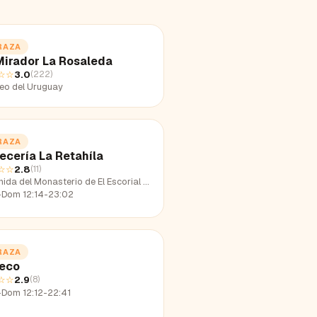
RAZA
Mirador La Rosaleda
☆☆
3.0
(
222
)
eo del Uruguay
RAZA
ecería La Retahíla
☆☆
2.8
(
11
)
ida del Monasterio de El Escorial 10
-Dom 12:14-23:02
RAZA
reco
☆☆
2.9
(
8
)
-Dom 12:12-22:41