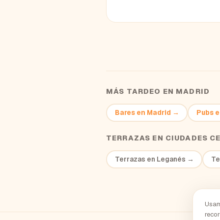
MÁS TARDEO EN
MADRID
Bares
en
Madrid
→
Pubs
e
TERRAZAS
EN CIUDADES C
Terrazas
en
Leganés
→
Te
Usam
recor